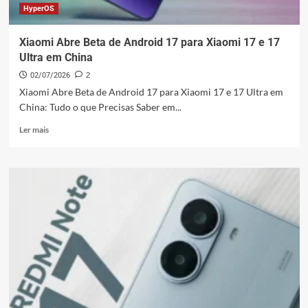
HyperOS
Xiaomi Abre Beta de Android 17 para Xiaomi 17 e 17
Ultra em China
02/07/2026
2
Xiaomi Abre Beta de Android 17 para Xiaomi 17 e 17 Ultra em
China: Tudo o que Precisas Saber em...
Leia
Ler mais
mais
sobre
Xiaomi
Abre
Beta
de
Android
17
para
Xiaomi
17
e
17