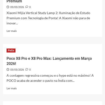
Premium
Fim
03/03/2026
0
dos
Smartphones
Xiaomi Mijia Vertical Study Lamp 2: Iluminação de Estudo
Baratos?
Premium com Tecnologia de Ponta! A Xiaomi não para de
inovar...
Leia
Ler mais
mais
sobre
Xiaomi
Mijia
PoCo
Vertical
Study
Poco X8 Pro e X8 Pro Max: Lançamento em Março
Lamp
2026!
2:
03/03/2026
0
Iluminação
Premium
A contagem regressiva começou e o hype está no máximo! A
POCO acaba de acender o pavio na Índia com...
Leia
Ler mais
mais
sobre
Poco