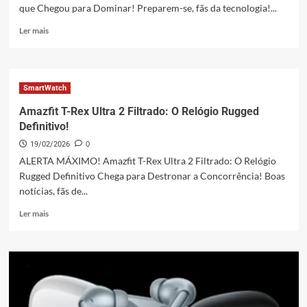
que Chegou para Dominar! Preparem-se, fãs da tecnologia!...
Leia
Ler mais
mais
sobre
Xiaomi
QLED
SmartWatch
TV
X
Amazfit T-Rex Ultra 2 Filtrado: O Relógio Rugged
Pro
Definitivo!
Series
19/02/2026
0
2026
75″
ALERTA MÁXIMO! Amazfit T-Rex Ultra 2 Filtrado: O Relógio
4K:
Rugged Definitivo Chega para Destronar a Concorrência! Boas
A
notícias, fãs de...
Gigante
Acessível
Leia
Ler mais
mais
sobre
Amazfit
T-
Rex
Ultra
2