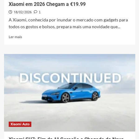
Som
Xiaomi em 2026 Chegam a €19.99
Premium
18/02/2026
1
Acessível
Chega
A Xiaomi, conhecida por inundar o mercado com gadgets para
ao
todos os gostos e bolsos, prepara mais uma novidade que...
Mercado
Leia
Global
Ler mais
mais
sobre
Redmi
Buds
8
Active:
Os
Fones
Mais
Baratos
da
Xiaomi
em
2026
Chegam
Xiaomi Auto
a
€19.99