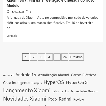
Xiaomi SU7: Fim da 1ª Geração e Chegada do Novo
Modelo
13/02/2026
1
A jornada da Xiaomi Auto no competitivo mercado de veículos
elétricos atingiu um marco significativo. Em 10 de fevereiro
de...
Leia
Ler mais
mais
sobre
Xiaomi
SU7:
Paginação
1
…
2
3
4
24
Próximo
Fim
da
dos
1ª
conteúdos
Geração
Android 16
Atualização Xiaomi
Carros Elétricos
Android
e
Chegada
HyperOS
HyperOS 3
Casa Inteligente
Gadgets
do
Lançamento Xiaomi
Novo
Novedades Xiaomi
Leica
Lei Jun
Modelo
Novidades Xiaomi
Redmi
Poco
Review