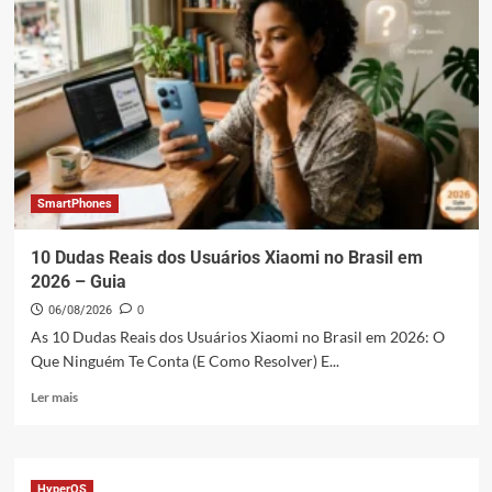
SmartPhones
10 Dudas Reais dos Usuários Xiaomi no Brasil em
2026 – Guia
06/08/2026
0
As 10 Dudas Reais dos Usuários Xiaomi no Brasil em 2026: O
Que Ninguém Te Conta (E Como Resolver) E...
Leia
Ler mais
mais
sobre
10
Dudas
HyperOS