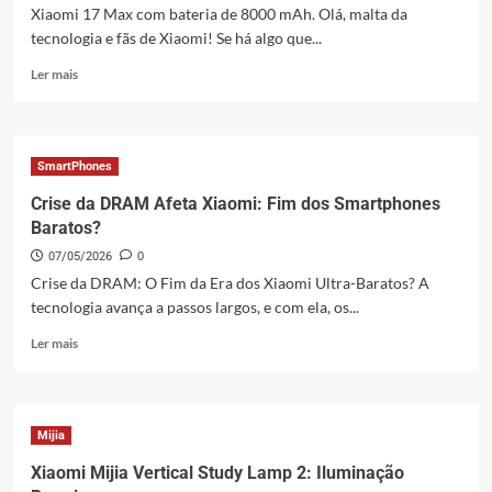
grande
Xiaomi 17 Max com bateria de 8000 mAh. Olá, malta da
e
tecnologia e fãs de Xiaomi! Se há algo que...
bateria
Leia
de
Ler mais
mais
8.000
sobre
mAh
Xiaomi
17
SmartPhones
Max
com
Crise da DRAM Afeta Xiaomi: Fim dos Smartphones
bateria
Baratos?
de
07/05/2026
0
8000
mAh:
Crise da DRAM: O Fim da Era dos Xiaomi Ultra-Baratos? A
O
tecnologia avança a passos largos, e com ela, os...
Monstro
Leia
da
Ler mais
mais
Autonomia
sobre
Crise
da
Mijia
DRAM
Afeta
Xiaomi Mijia Vertical Study Lamp 2: Iluminação
Xiaomi: