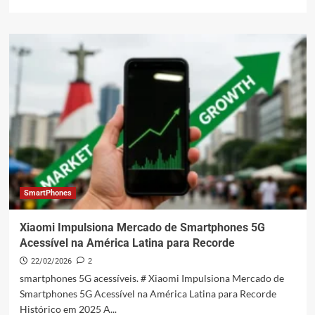
mais
sobre
Xiaomi
SU7
Crimson
Red:
O
Novo
Vermelho
Paixão
que
Vai
Dominar
as
Ruas
SmartPhones
em
Abril
Xiaomi Impulsiona Mercado de Smartphones 5G
de
Acessível na América Latina para Recorde
2026!
22/02/2026
2
smartphones 5G acessíveis. # Xiaomi Impulsiona Mercado de
Smartphones 5G Acessível na América Latina para Recorde
Histórico em 2025 A...