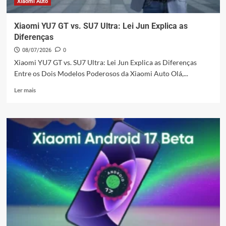
Xiaomi Auto
Xiaomi YU7 GT vs. SU7 Ultra: Lei Jun Explica as
Diferenças
08/07/2026
0
Xiaomi YU7 GT vs. SU7 Ultra: Lei Jun Explica as Diferenças
Entre os Dois Modelos Poderosos da Xiaomi Auto Olá,...
Leia
Ler mais
mais
sobre
Xiaomi
YU7
GT
vs.
SU7
Ultra:
Lei
Jun
Explica
as
Diferenças