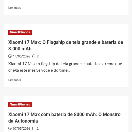
Leia
Ler mais
mais
sobre
Xiaomi
Smart
SmartPhones
Band
10
Xiaomi 17 Max: O Flagship de tela grande e bateria de
Pro
8.000 mAh
NFC:
14/05/2026
2
Pagamentos
nos
Xiaomi 17 Max: o flagship de tela grande e bateria extrema que
EUA?
chega este mês Se você é do time...
(Guia
Leia
2026)
Ler mais
mais
sobre
Xiaomi
17
SmartPhones
Max:
O
Xiaomi 17 Max com bateria de 8000 mAh: O Monstro
Flagship
da Autonomia
de
07/05/2026
1
tela