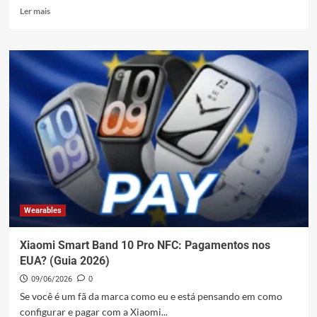
Leia
Ler mais
mais
sobre
Xiaomi
18
Pro:
Pantalla
2K
con
tecnología
de
privacidad
y
más
Wearables
Xiaomi Smart Band 10 Pro NFC: Pagamentos nos
EUA? (Guia 2026)
09/06/2026
0
Se você é um fã da marca como eu e está pensando em como
configurar e pagar com a Xiaomi...