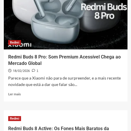
Filtrado:
O
Relógio
Rugged
Definitivo!
Redmi
Redmi Buds 8 Pro: Som Premium Acessível Chega ao
Mercado Global
18/02/2026
1
Parece que a Xiaomi não para de surpreender, e a mais recente
novidade que está a dar que falar são...
Leia
Ler mais
mais
sobre
Redmi
Buds
Redmi
8
Pro:
Redmi Buds 8 Active: Os Fones Mais Baratos da