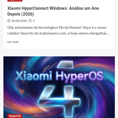
Reais
dos
Xiaomi HyperConnect Windows: Análise um Ano
Usuários
Depois (2026)
Xiaomi
06/08/2026
0
no
Brasil
Olá, entusiastas da tecnologia e fãs da Xiaomi! Aqui é o vosso
em
redator favorito do tudoxiaomi.com, e hoje vamos mergulhar...
2026
Leia
–
Ler mais
mais
Guia
sobre
Xiaomi
HyperConnect
Windows:
Análise
um
Ano
Depois
(2026)
HyperOS