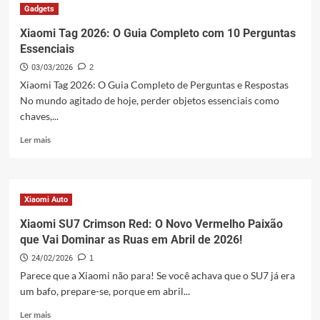
X8
Gadgets
Pro
e
Xiaomi Tag 2026: O Guia Completo com 10 Perguntas
X8
Essenciais
Pro
03/03/2026
2
Max:
Lançamento
Xiaomi Tag 2026: O Guia Completo de Perguntas e Respostas
em
No mundo agitado de hoje, perder objetos essenciais como
Março
chaves,...
2026!
Leia
Ler mais
mais
sobre
Xiaomi
Tag
Xiaomi Auto
2026:
O
Xiaomi SU7 Crimson Red: O Novo Vermelho Paixão
Guia
que Vai Dominar as Ruas em Abril de 2026!
Completo
24/02/2026
1
com
10
Parece que a Xiaomi não para! Se você achava que o SU7 já era
Perguntas
um bafo, prepare-se, porque em abril...
Essenciais
Leia
Ler mais