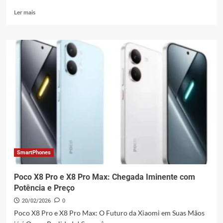
Leia
Ler mais
mais
sobre
Xiaomi
Impulsiona
Mercado
de
Smartphones
5G
Acessível
na
América
Latina
para
Recorde
SmartPhones
Poco X8 Pro e X8 Pro Max: Chegada Iminente com
Potência e Preço
20/02/2026
0
Poco X8 Pro e X8 Pro Max: O Futuro da Xiaomi em Suas Mãos