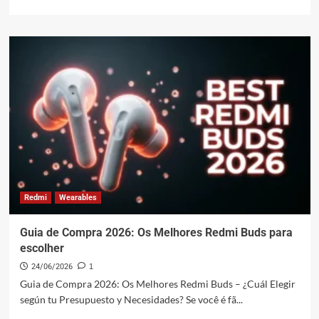
mais
média
sobre
Xiaomi
lidera
envíos
de
gafas
inteligentes
en
China
con
28%
Redmi
Wearables
Guia de Compra 2026: Os Melhores Redmi Buds para
escolher
24/06/2026
1
Guia de Compra 2026: Os Melhores Redmi Buds – ¿Cuál Elegir
según tu Presupuesto y Necesidades? Se você é fã...