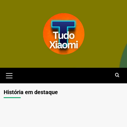
Avançar
para
o
conteúdo
Menu
principal
História em destaque