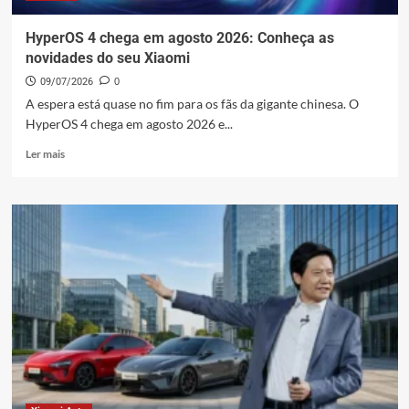
HyperOS 4 chega em agosto 2026: Conheça as
novidades do seu Xiaomi
09/07/2026
0
A espera está quase no fim para os fãs da gigante chinesa. O
HyperOS 4 chega em agosto 2026 e...
Leia
Ler mais
mais
sobre
HyperOS
4
chega
em
agosto
2026:
Conheça
as
novidades
do
seu
Xiaomi