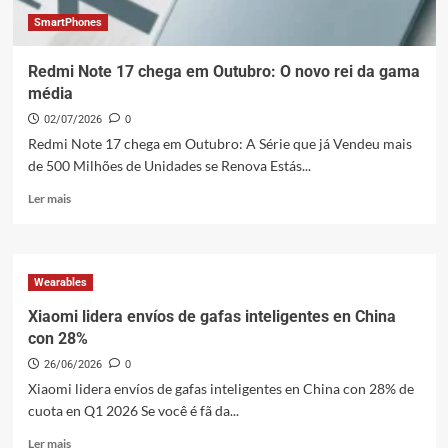
Ultra
em
SmartPhones
China
Redmi Note 17 chega em Outubro: O novo rei da gama
média
02/07/2026
0
Redmi Note 17 chega em Outubro: A Série que já Vendeu mais
de 500 Milhões de Unidades se Renova Estás...
Leia
Ler mais
mais
sobre
Redmi
Note
Wearables
17
chega
Xiaomi lidera envíos de gafas inteligentes en China
em
con 28%
Outubro:
26/06/2026
0
O
novo
Xiaomi lidera envíos de gafas inteligentes en China con 28% de
rei
cuota en Q1 2026 Se você é fã da...
da
Leia
gama
Ler mais