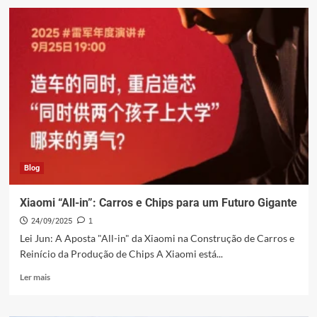
Xiaomi
YU9:
Lei
Jun
testa
SUV
Híbrido
em
altitude
extrema
Blog
Xiaomi “All-in”: Carros e Chips para um Futuro Gigante
24/09/2025
1
Lei Jun: A Aposta "All-in" da Xiaomi na Construção de Carros e
Reinício da Produção de Chips A Xiaomi está...
Leia
Ler mais
mais
sobre
Xiaomi