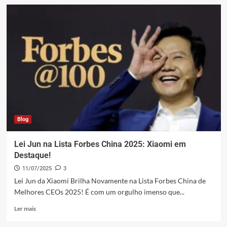
Xiaomi
14
Anos:
Lei
Jun
e
o
Revolucionário
Chip
XRING
O1
Blog
Lei Jun na Lista Forbes China 2025: Xiaomi em
Destaque!
11/07/2025
3
Lei Jun da Xiaomi Brilha Novamente na Lista Forbes China de
Melhores CEOs 2025! É com um orgulho imenso que...
Leia
Ler mais
mais
sobre