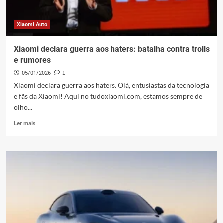
Diferenças
Xiaomi Auto
Xiaomi declara guerra aos haters: batalha contra trolls
e rumores
05/01/2026
1
Xiaomi declara guerra aos haters. Olá, entusiastas da tecnologia
e fãs da Xiaomi! Aqui no tudoxiaomi.com, estamos sempre de
olho...
Leia
Ler mais
mais
sobre
Xiaomi
declara
guerra
aos
haters:
batalha
contra
trolls