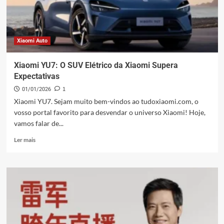
e
rumores
Xiaomi Auto
Xiaomi YU7: O SUV Elétrico da Xiaomi Supera
Expectativas
01/01/2026
1
Xiaomi YU7. Sejam muito bem-vindos ao tudoxiaomi.com, o
vosso portal favorito para desvendar o universo Xiaomi! Hoje,
vamos falar de...
Leia
Ler mais
mais
sobre
Xiaomi
YU7:
O
SUV
Elétrico
da
Xiaomi