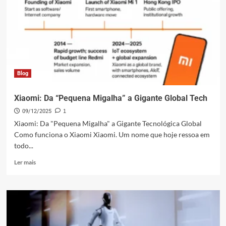
YU7:
Lei
Jun
Desvenda
o
SUV
Blog
Xiaomi: Da “Pequena Migalha” a Gigante Global Tech
09/12/2025
1
Xiaomi: Da "Pequena Migalha" a Gigante Tecnológica Global
Como funciona o Xiaomi Xiaomi. Um nome que hoje ressoa em
todo...
Leia
Ler mais
mais
sobre
Xiaomi:
Da
“Pequena
Migalha”