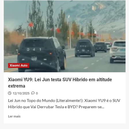
Xiaomi:
Desmontando
Teslas
para
Inovação
Elétrica
Xiaomi Auto
Xiaomi YU9: Lei Jun testa SUV Híbrido em altitude
extrema
12/10/2025
0
Lei Jun no Topo do Mundo (Literalmente!): Xiaomi YU9 é o SUV
Híbrido que Vai Derrubar Tesla e BYD? Preparem-se...
Leia
Ler mais
mais
sobre