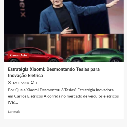
Prioridade:
Lei
Jun
defende
Xiaomi
Auto!
Xiaomi Auto
Estratégia Xiaomi: Desmontando Teslas para
Inovação Elétrica
12/11/2025
1
Por Que a Xiaomi Desmontou 3 Teslas? Estratégia Inovadora
em Carros Elétricos A corrida no mercado de veículos elétricos
(VE)...
Leia
Ler mais
mais
sobre
Estratégia