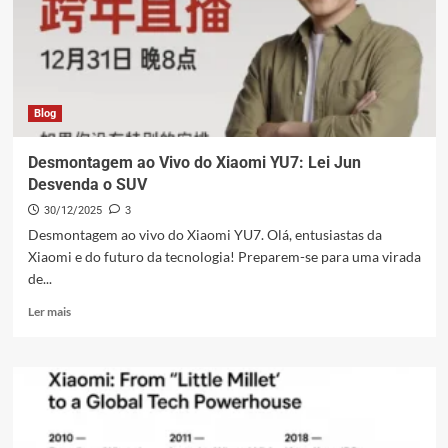
Supera
Expectativas
Blog
Desmontagem ao Vivo do Xiaomi YU7: Lei Jun
Desvenda o SUV
30/12/2025
3
Desmontagem ao vivo do Xiaomi YU7. Olá, entusiastas da
Xiaomi e do futuro da tecnologia! Preparem-se para uma virada
de...
Leia
Ler mais
mais
sobre
Desmontagem
ao
Vivo
do
Xiaomi