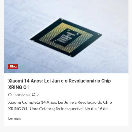
“All-
in”:
Carros
e
Chips
para
um
Futuro
Gigante
Blog
Xiaomi 14 Anos: Lei Jun e o Revolucionário Chip
XRING O1
16/08/2025
2
Xiaomi Completa 14 Anos: Lei Jun e a Revolução do Chip
XRING O1! Uma Celebração Inesquecível No dia 16 de...
Leia
Ler mais
mais
sobre