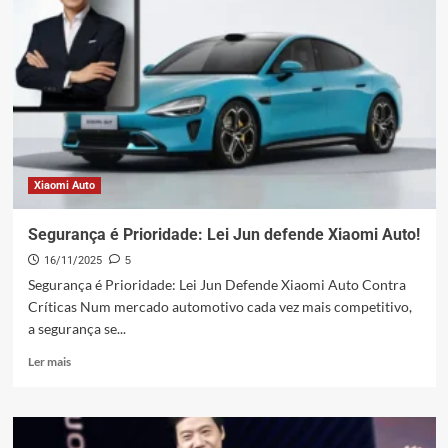
Mais
uma
pista
para
o
seu
SU7
Ultra!
Xiaomi Auto
Segurança é Prioridade: Lei Jun defende Xiaomi Auto!
16/11/2025
5
Segurança é Prioridade: Lei Jun Defende Xiaomi Auto Contra
Críticas Num mercado automotivo cada vez mais competitivo,
a segurança se...
Leia
Ler mais
mais
sobre
Segurança
é