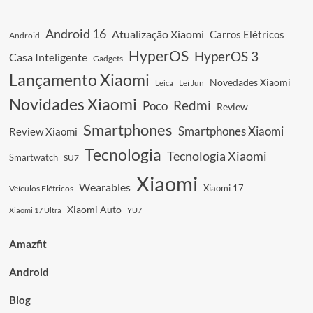
Lei
Jun
Android 16
Atualização Xiaomi
Carros Elétricos
Android
na
Lista
HyperOS
HyperOS 3
Casa Inteligente
Gadgets
Forbes
Lançamento Xiaomi
China
Novedades Xiaomi
Leica
Lei Jun
2025:
Novidades Xiaomi
Redmi
Poco
Xiaomi
Review
em
Smartphones
Smartphones Xiaomi
Review Xiaomi
Destaque!
Tecnologia
Tecnologia Xiaomi
Smartwatch
SU7
Xiaomi
Wearables
Xiaomi 17
Veículos Elétricos
Xiaomi Auto
Xiaomi 17 Ultra
YU7
Amazfit
Android
Blog