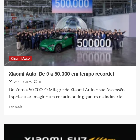
Revoluciona
Fábricas
em
5
Anos!
Xiaomi Auto
Xiaomi Auto: De 0 a 50.000 em tempo recorde!
25/11/2025
0
De Zero a 50.000: O Milagre da Xiaomi Auto e sua Ascensão
Espetacular Imagine um cenário onde gigantes da indústria...
Leia
Ler mais
mais
sobre
Xiaomi
Auto:
De