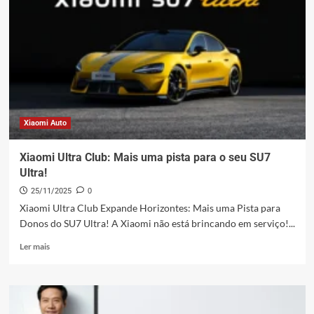
0
a
50.000
em
tempo
recorde!
Xiaomi Auto
Xiaomi Ultra Club: Mais uma pista para o seu SU7
Ultra!
25/11/2025
0
Xiaomi Ultra Club Expande Horizontes: Mais uma Pista para
Donos do SU7 Ultra! A Xiaomi não está brincando em serviço!...
Leia
Ler mais
mais
sobre
Xiaomi
Ultra
Club: