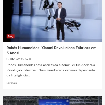
a
Gigante
Global
Tech
Blog
Robôs Humanoides: Xiaomi Revoluciona Fábricas em
5 Anos!
01/12/2025
0
Robôs Humanoides nas Fábricas da Xiaomi: Lei Jun Acelera a
Revolução Industrial! Num mundo cada vez mais dependente
da Inteligência...
Leia
Ler mais
mais
sobre
Robôs
Humanoides:
Xiaomi