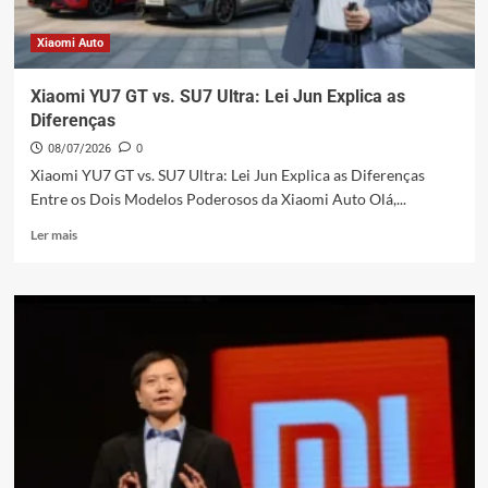
Xiaomi Auto
Xiaomi YU7 GT vs. SU7 Ultra: Lei Jun Explica as
Diferenças
08/07/2026
0
Xiaomi YU7 GT vs. SU7 Ultra: Lei Jun Explica as Diferenças
Entre os Dois Modelos Poderosos da Xiaomi Auto Olá,...
Leia
Ler mais
mais
sobre
Xiaomi
YU7
GT
vs.
SU7
Ultra:
Lei
Jun
Explica
as