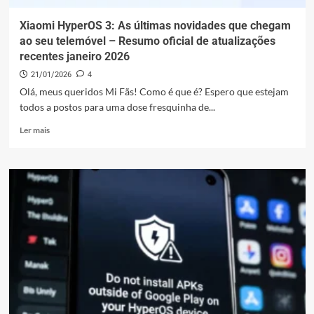
Xiaomi HyperOS 3: As últimas novidades que chegam
ao seu telemóvel – Resumo oficial de atualizações
recentes janeiro 2026
21/01/2026
4
Olá, meus queridos Mi Fãs! Como é que é? Espero que estejam
todos a postos para uma dose fresquinha de...
Leia
Ler mais
mais
sobre
Xiaomi
HyperOS
3:
As
últimas
novidades
que
chegam
ao
seu
telemóvel