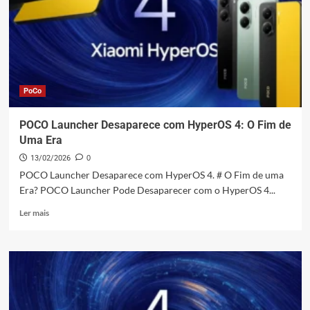
tela
grande
e
bateria
de
8.000
mAh
PoCo
POCO Launcher Desaparece com HyperOS 4: O Fim de
Uma Era
13/02/2026
0
POCO Launcher Desaparece com HyperOS 4. # O Fim de uma
Era? POCO Launcher Pode Desaparecer com o HyperOS 4...
Leia
Ler mais
mais
sobre
POCO
Launcher
Desaparece
com
HyperOS