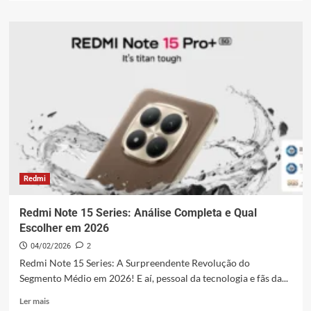
sobre
Xiaomi
NAS:
Vivo
e
Preparado
para
Agitar
o
Nosso
2026
Redmi
Redmi Note 15 Series: Análise Completa e Qual
Escolher em 2026
04/02/2026
2
Redmi Note 15 Series: A Surpreendente Revolução do
Segmento Médio em 2026! E aí, pessoal da tecnologia e fãs da...
Leia
Ler mais