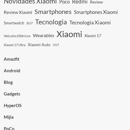
Novidades Xiaomi
Redmi
Poco
Review
Segurança
Smartphones
Smartphones Xiaomi
Review Xiaomi
Tecnologia
Tecnologia Xiaomi
Smartwatch
SU7
Xiaomi
Wearables
Xiaomi 17
Veículos Elétricos
Xiaomi Auto
Xiaomi 17 Ultra
YU7
Amazfit
Android
Blog
Gadgets
HyperOS
Mijia
PoCo