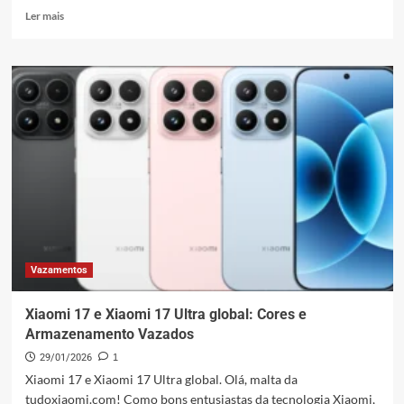
Leia
Ler mais
mais
sobre
Poco
X8
Pro
Iron
Man
Edition:
Lançamento
Global
Cada
Vez
Mais
Perto!
Vazamentos
Xiaomi 17 e Xiaomi 17 Ultra global: Cores e
Armazenamento Vazados
29/01/2026
1
Xiaomi 17 e Xiaomi 17 Ultra global. Olá, malta da
tudoxiaomi.com! Como bons entusiastas da tecnologia Xiaomi,