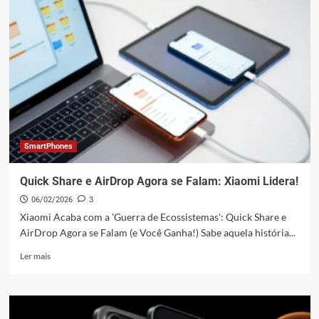
Você
Desbloqueia
o
Celular?
HyperOS
Revela!
SmartPhones
Quick Share e AirDrop Agora se Falam: Xiaomi Lidera!
06/02/2026
3
Xiaomi Acaba com a 'Guerra de Ecossistemas': Quick Share e
AirDrop Agora se Falam (e Você Ganha!) Sabe aquela história...
Leia
Ler mais
mais
sobre
Quick
Share