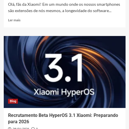
Olá, fãs da Xiaomi! Em um mundo onde os nossos smartphones
são extensões de nós mesmos, a longevidade do software...
Leia
Ler mais
mais
sobre
Política
de
Atualizações
Redmi
15:
Xiaomi
Garante
4
Anos
de
Segurança
Blog
Recrutamento Beta HyperOS 3.1 Xiaomi: Preparando
para 2026