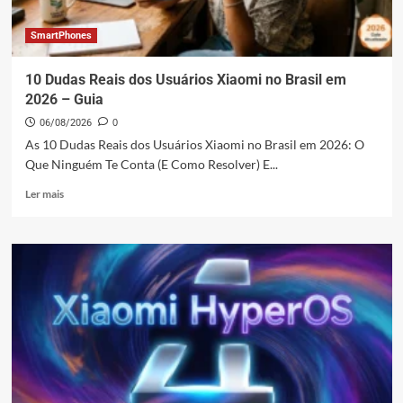
SmartPhones
10 Dudas Reais dos Usuários Xiaomi no Brasil em
2026 – Guia
06/08/2026
0
As 10 Dudas Reais dos Usuários Xiaomi no Brasil em 2026: O
Que Ninguém Te Conta (E Como Resolver) E...
Leia
Ler mais
mais
sobre
10
Dudas
Reais
dos
Usuários
Xiaomi
no
Brasil
em
2026