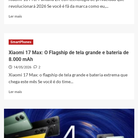
revolucionará 2026 Se você é fã da marca como eu,...
Leia
Ler mais
mais
sobre
Xiaomi
18
SmartPhones
Pro:
Pantalla
Xiaomi 17 Max: O Flagship de tela grande e bateria de
2K
8.000 mAh
con
14/05/2026
2
tecnología
de
Xiaomi 17 Max: o flagship de tela grande e bateria extrema que
privacidad
chega este mês Se você é do time...
y
Leia
más
Ler mais
mais
sobre
Xiaomi
17
Max:
O
Flagship
de