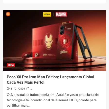
mais
sobre
Redmi
Note
15
Series:
Análise
Completa
e
Qual
Escolher
em
2026
Blog
Poco X8 Pro Iron Man Edition: Lançamento Global
Cada Vez Mais Perto!
31/01/2026
1
Olá, pessoal da tudoxiaomi.com! Aqui é o vosso entusiasta de
tecnologia e fã incondicional da Xiaomi/POCO, pronto para
partilhar mais...