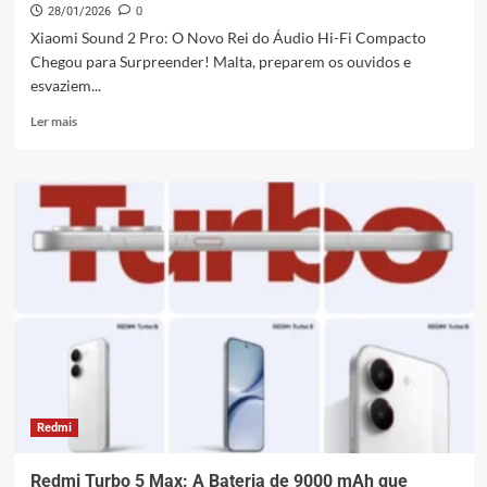
28/01/2026
0
Xiaomi Sound 2 Pro: O Novo Rei do Áudio Hi-Fi Compacto
Chegou para Surpreender! Malta, preparem os ouvidos e
esvaziem...
Leia
Ler mais
mais
sobre
Xiaomi
Sound
2
Pro:
O
Altifalante
Hi-
Fi
que
Vai
Conquistar
2026
Redmi
Redmi Turbo 5 Max: A Bateria de 9000 mAh que