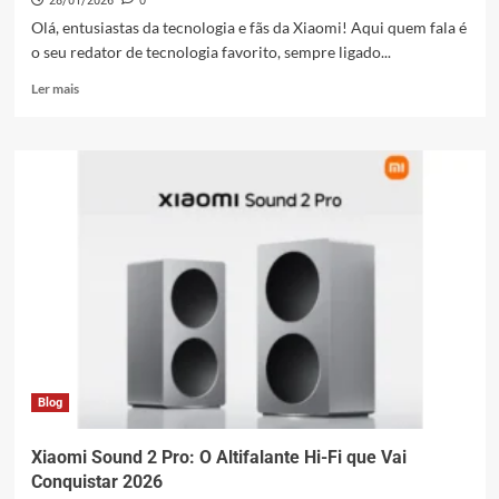
28/01/2026
0
Olá, entusiastas da tecnologia e fãs da Xiaomi! Aqui quem fala é
o seu redator de tecnologia favorito, sempre ligado...
Leia
Ler mais
mais
sobre
Recrutamento
Beta
HyperOS
3.1
Xiaomi:
Preparando
para
2026
Blog
Xiaomi Sound 2 Pro: O Altifalante Hi-Fi que Vai
Conquistar 2026