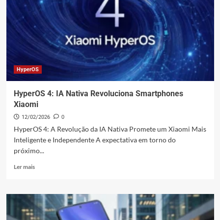
4:
O
Fim
de
Uma
Era
HyperOS
HyperOS 4: IA Nativa Revoluciona Smartphones
Xiaomi
12/02/2026
0
HyperOS 4: A Revolução da IA Nativa Promete um Xiaomi Mais
Inteligente e Independente A expectativa em torno do
próximo...
Leia
Ler mais
mais
sobre
HyperOS
4:
IA