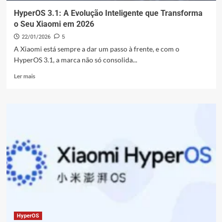
HyperOS 3.1: A Evolução Inteligente que Transforma
o Seu Xiaomi em 2026
22/01/2026
5
A Xiaomi está sempre a dar um passo à frente, e com o
HyperOS 3.1, a marca não só consolida...
Leia
Ler mais
mais
sobre
HyperOS
3.1:
A
Evolução
Inteligente
que
Transforma
o
Seu
Xiaomi
em
2026
HyperOS