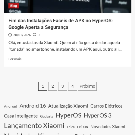
–
Resumo
Blog
oficial
de
Fim das Instalações Fáceis de APK no HyperOS:
atualizações
Google Aperta a Segurança
recentes
janeiro
20/01/2026
0
2026
Olá, entusiastas da Xiaomi! Quem aí não gosta de dar aquela
"tunada" no smartphone, instalando um APK aqui, outro ali,...
Leia
Ler mais
mais
sobre
Fim
das
Paginação
1
2
3
4
Próximo
Instalações
Fáceis
dos
de
conteúdos
APK
Android 16
Atualização Xiaomi
Carros Elétricos
Android
no
HyperOS
HyperOS 3
Casa Inteligente
HyperOS:
Gadgets
Google
Lançamento Xiaomi
Novedades Xiaomi
Aperta
Leica
Lei Jun
a