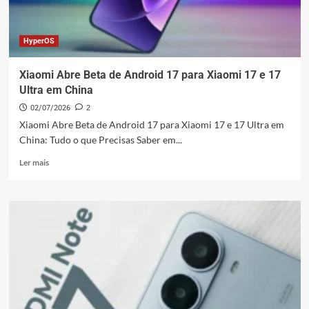
do
seu
Xiaomi
HyperOS
Xiaomi Abre Beta de Android 17 para Xiaomi 17 e 17
Ultra em China
02/07/2026
2
Xiaomi Abre Beta de Android 17 para Xiaomi 17 e 17 Ultra em
China: Tudo o que Precisas Saber em...
Leia
Ler mais
mais
sobre
Xiaomi
Abre
Beta
de
Android
17
para
Xiaomi
17