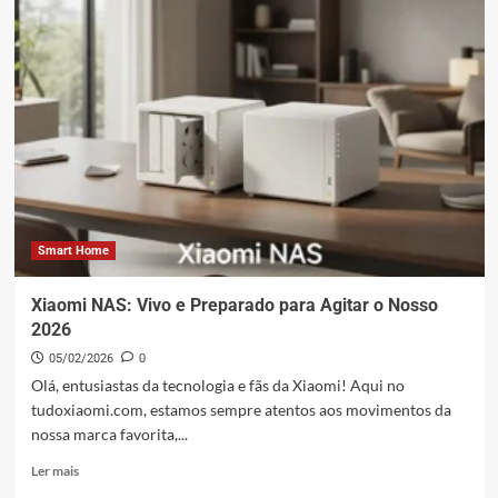
17T:
Vazamentos
Revelam
Especificações
e
Lançamento!
Smart Home
Xiaomi NAS: Vivo e Preparado para Agitar o Nosso
2026
05/02/2026
0
Olá, entusiastas da tecnologia e fãs da Xiaomi! Aqui no
tudoxiaomi.com, estamos sempre atentos aos movimentos da
nossa marca favorita,...
Leia
Ler mais
mais