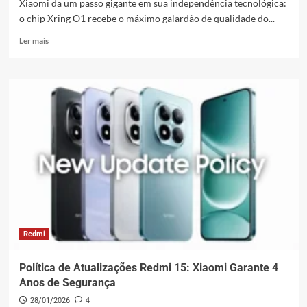
Xiaomi da um passo gigante em sua independência tecnológica:
o chip Xring O1 recebe o máximo galardão de qualidade do...
Leia
Ler mais
mais
sobre
Xiaomi
da
um
passo
gigante
em
sua
independência
tecnológica:
o
Xring
O1
e
Redmi
o
prémio
Política de Atualizações Redmi 15: Xiaomi Garante 4
de
Anos de Segurança
qualidade
28/01/2026
4