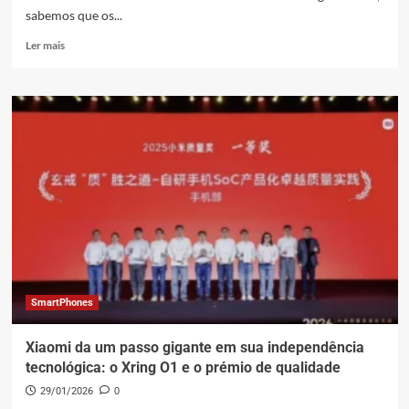
sabemos que os...
Leia
Ler mais
mais
sobre
Xiaomi
17
e
Xiaomi
17
Ultra
global:
Cores
e
Armazenamento
Vazados
SmartPhones
Xiaomi da um passo gigante em sua independência
tecnológica: o Xring O1 e o prémio de qualidade
29/01/2026
0