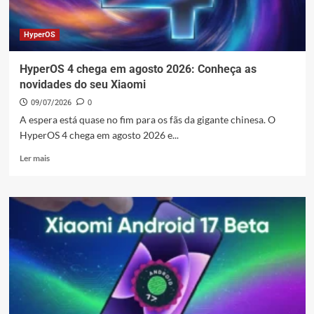
–
Guia
HyperOS
HyperOS 4 chega em agosto 2026: Conheça as
novidades do seu Xiaomi
09/07/2026
0
A espera está quase no fim para os fãs da gigante chinesa. O
HyperOS 4 chega em agosto 2026 e...
Leia
Ler mais
mais
sobre
HyperOS
4
chega
em
agosto
2026:
Conheça
as
novidades