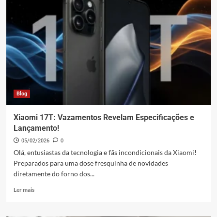
e
AirDrop
Agora
se
Falam:
Xiaomi
Lidera!
Blog
Xiaomi 17T: Vazamentos Revelam Especificações e
Lançamento!
05/02/2026
0
Olá, entusiastas da tecnologia e fãs incondicionais da Xiaomi!
Preparados para uma dose fresquinha de novidades
diretamente do forno dos...
Leia
Ler mais
mais
sobre
Xiaomi