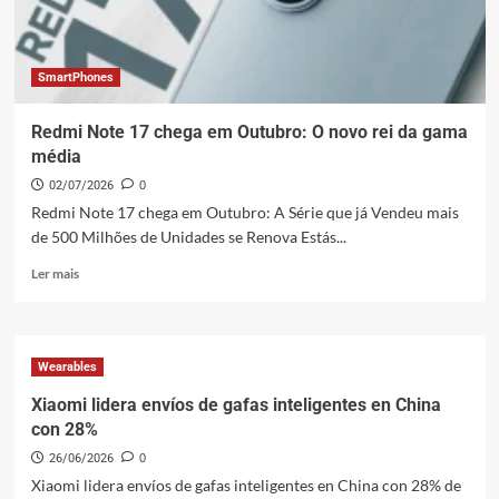
e
17
Ultra
em
SmartPhones
China
Redmi Note 17 chega em Outubro: O novo rei da gama
média
02/07/2026
0
Redmi Note 17 chega em Outubro: A Série que já Vendeu mais
de 500 Milhões de Unidades se Renova Estás...
Leia
Ler mais
mais
sobre
Redmi
Note
Wearables
17
chega
Xiaomi lidera envíos de gafas inteligentes en China
em
con 28%
Outubro:
26/06/2026
0
O
novo
Xiaomi lidera envíos de gafas inteligentes en China con 28% de