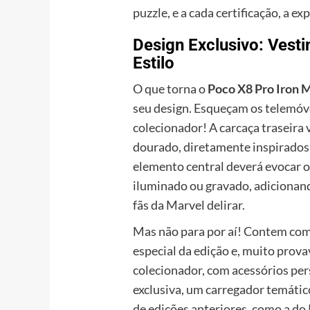
puzzle, e a cada certificação, a e
Design Exclusivo: Ves
Estilo
O que torna o
Poco X8 Pro Iron 
seu design. Esqueçam os telemóve
colecionador! A carcaça traseira 
dourado, diretamente inspirados 
elemento central deverá evocar o 
iluminado ou gravado, adicionan
fãs da Marvel delirar.
Mas não para por aí! Contem com
especial da edição e, muito pro
colecionador, com acessórios pe
exclusiva, um carregador temátic
de edições anteriores, como a do