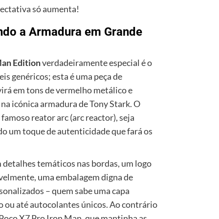
xpectativa só aumenta!
tindo a Armadura em Grande
Man Edition
verdadeiramente especial é o
is genéricos; esta é uma peça de
virá em tons de vermelho metálico e
na icónica armadura de Tony Stark. O
famoso reator arc (arc reactor), seja
do um toque de autenticidade que fará os
 detalhes temáticos nas bordas, um logo
vavelmente, uma embalagem digna de
rsonalizados – quem sabe uma capa
o ou até autocolantes únicos. Ao contrário
 Poco X7 Pro Iron Man, que mantinha as