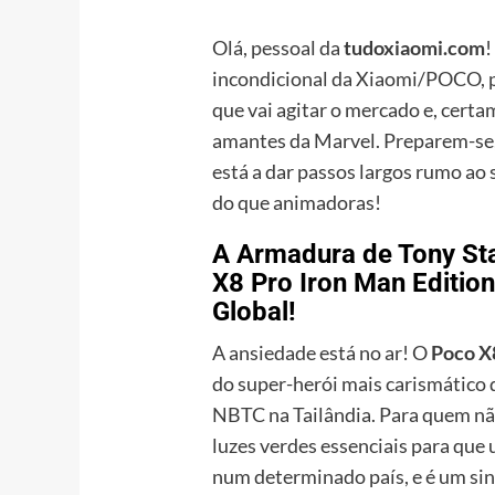
Olá, pessoal da
tudoxiaomi.com
!
incondicional da Xiaomi/POCO, p
que vai agitar o mercado e, certa
amantes da Marvel. Preparem-se
está a dar passos largos rumo ao 
do que animadoras!
A Armadura de Tony St
X8 Pro Iron Man Editio
Global!
A ansiedade está no ar! O
Poco X8
do super-herói mais carismático d
NBTC na Tailândia. Para quem não
luzes verdes essenciais para que
num determinado país, e é um sin