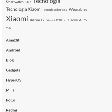
Tecnologia
Smartwatch
SU7
Tecnologia Xiaomi
Wearables
Veículos Elétricos
Xiaomi
Xiaomi Auto
Xiaomi 17
Xiaomi 17 Ultra
YU7
Amazfit
Android
Blog
Gadgets
HyperOS
Mijia
PoCo
Redmi