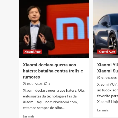
Gold:
O
Luxo,
Carro
Estilo
Elétri
e
que
Tecnologia
Está
de
Revol
Ponta
a
Europ
Xiaomi Auto
Xiaomi Auto
Xiaomi declara guerra aos
Xiaomi YU
haters: batalha contra trolls e
Xiaomi Su
rumores
01/01/2026
Xiaomi YU7.
05/01/2026
1
ao tudoxiaom
Xiaomi declara guerra aos haters. Olá,
favorito par
entusiastas da tecnologia e fãs da
Xiaomi! Hoje,
Xiaomi! Aqui no tudoxiaomi.com,
estamos sempre de olho...
Leia
Ler mais
mais
Leia
Ler mais