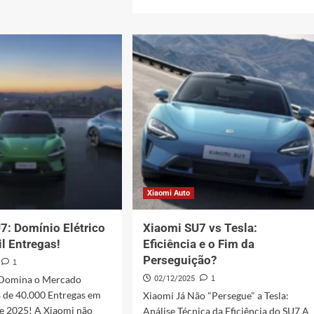
mais
i
sobre
Desmontagem
ao
Vivo
co
do
Xiaomi
i
YU7:
a
Lei
ativas
Jun
Desvenda
o
SUV
Xiaomi Auto
7: Domínio Elétrico
Xiaomi SU7 vs Tesla:
l Entregas!
Eficiência e o Fim da
Perseguição?
1
 Domina o Mercado
02/12/2025
1
s de 40.000 Entregas em
Xiaomi Já Não "Persegue" a Tesla:
 2025! A Xiaomi não
Análise Técnica da Eficiência do SU7 A