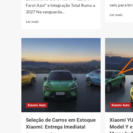
veio para bri
Farol Azul" e Integração Total Rumo a
2027 Na vanguarda...
Leia
Ler mais
mais
Leia
Ler mais
sobre
mais
Xiaom
sobre
SU7:
Xiaomi
Domín
CarIoT:
Elétri
Pequeno
com
Farol
40
Azul
Mil
e
Entreg
Integração
Total
Rumo
a
2027
Xiaomi Auto
Xiaomi Auto
Seleção de Carros em Estoque
Xiaomi YU
Xiaomi: Entrega Imediata!
Model Y e