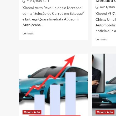
Mercado 
01/12/2025
1
Xiaomi Auto Revoluciona o Mercado
26/11/2025
com a "Seleção de Carros em Estoque"
Xiaomi YU7 
e Entrega Quase Imediata A Xiaomi
China: Uma 
Auto acaba...
Automobilíst
notícia que a
Leia
Ler mais
mais
Leia
Ler mais
sobre
mais
Seleção
sobre
de
Xiaom
Carros
YU7:
em
Domin
Estoque
Tesla
Xiaomi:
Model
Entrega
Y
Imediata!
e
Revolu
Merca
Chinês
Xiaomi Auto
Xiaomi Auto