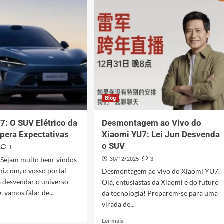
vs
YU7:
co
Qual
a
Melhor
ucionando
Besta
Elétrica
a
em
2025?
Blog
7: O SUV Elétrico da
Desmontagem ao Vivo do
pera Expectativas
Xiaomi YU7: Lei Jun Desvenda
o SUV
1
 Sejam muito bem-vindos
30/12/2025
3
i.com, o vosso portal
Desmontagem ao vivo do Xiaomi YU7.
a desvendar o universo
Olá, entusiastas da Xiaomi e do futuro
 vamos falar de...
da tecnologia! Preparem-se para uma
virada de...
Leia
Ler mais