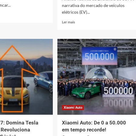
ncar...
narrativa do mercado de veículos
elétricos (EV)...
Leia
Ler mais
mais
i
sobre
Xiaomi
io
SU7
co
vs
Tesla:
Eficiência
e
as!
o
Fim
da
Perseguição?
Xiaomi Auto
7: Domina Tesla
Xiaomi Auto: De 0 a 50.000
 Revoluciona
em tempo recorde!