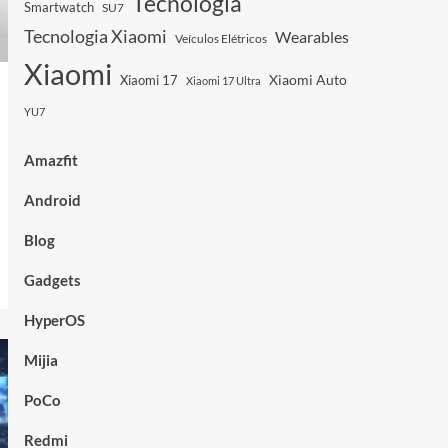
Tecnologia
Smartwatch
SU7
Tecnologia Xiaomi
Wearables
Veículos Elétricos
Xiaomi
Xiaomi Auto
Xiaomi 17
Xiaomi 17 Ultra
YU7
Amazfit
Android
Blog
Gadgets
HyperOS
Mijia
PoCo
Redmi