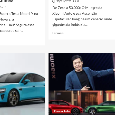
Chinês!
25/11/2025
0
De Zero a 50.000: O Milagre da
3
Xiaomi Auto e sua Ascensão
Supera Tesla Model Y na
Espetacular Imagine um cenário onde
Nova Era
gigantes da indústria...
ica! Uau! Segura essa
cabou de sair...
Leia
Ler mais
mais
sobre
Xiaomi
Auto:
i
De
0
a
a
50.000
em
tempo
recorde!
ciona
do
!
Xiaomi Auto