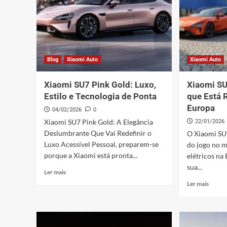
Explica
as
Diferenças
Blog
Xiaomi Auto
Xiaomi Auto
Xiaomi SU7 Pink Gold: Luxo,
Xiaomi SU
Estilo e Tecnologia de Ponta
que Está 
Europa
04/02/2026
0
Xiaomi SU7 Pink Gold: A Elegância
22/01/2026
Deslumbrante Que Vai Redefinir o
O Xiaomi SU
Luxo Acessível Pessoal, preparem-se
do jogo no m
porque a Xiaomi está pronta...
elétricos na
sua...
Leia
Ler mais
mais
Leia
Ler mais
sobre
mais
Xiaomi
sobre
SU7
Xiaom
Pink
SU7: