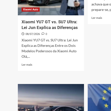
achava que o
prepare-se, p
Xiaomi Auto
Leia
Ler mais
Xiaomi YU7 GT vs. SU7 Ultra:
mais
sobre
Lei Jun Explica as Diferenças
Xiaom
08/07/2026
0
SU7
Xiaomi YU7 GT vs. SU7 Ultra: Lei Jun
Crims
Explica as Diferenças Entre os Dois
Red:
O
Modelos Poderosos da Xiaomi Auto
Novo
Olá,...
Verme
Leia
Paixão
Ler mais
mais
que
sobre
Vai
Xiaomi
Domin
YU7
as
GT
Ruas
vs.
em
SU7
Abril
Ultra:
de
Lei
2026!
Jun