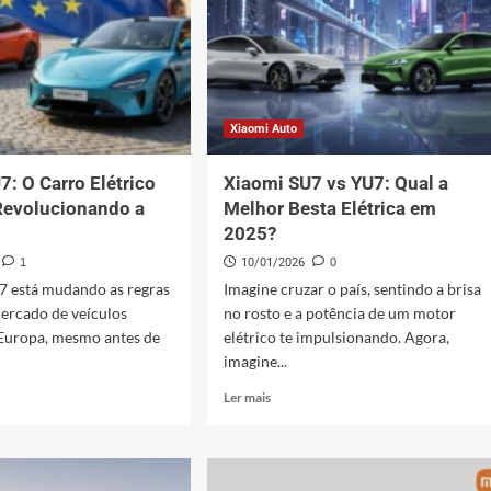
e
Chegada
do
Novo
Modelo
Xiaomi Auto
7: O Carro Elétrico
Xiaomi SU7 vs YU7: Qual a
Revolucionando a
Melhor Besta Elétrica em
2025?
1
10/01/2026
0
7 está mudando as regras
Imagine cruzar o país, sentindo a brisa
ercado de veículos
no rosto e a potência de um motor
 Europa, mesmo antes de
elétrico te impulsionando. Agora,
imagine...
Leia
Ler mais
mais
sobre
i
Xiaomi
SU7