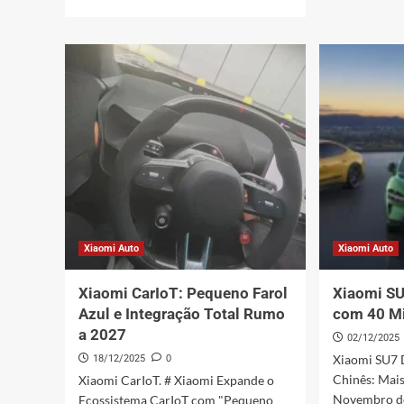
sobre
mais
Xiaom
sobre
YU7:
Xiaomi
O
declara
SUV
guerra
Elétri
aos
da
haters:
Xiaom
batalha
Super
contra
Expect
trolls
e
rumores
Xiaomi Auto
Xiaomi Auto
Xiaomi CarIoT: Pequeno Farol
Xiaomi SU
Azul e Integração Total Rumo
com 40 Mi
a 2027
02/12/2025
Xiaomi SU7
18/12/2025
0
Chinês: Mai
Xiaomi CarIoT. # Xiaomi Expande o
Novembro de
Ecossistema CarIoT com "Pequeno