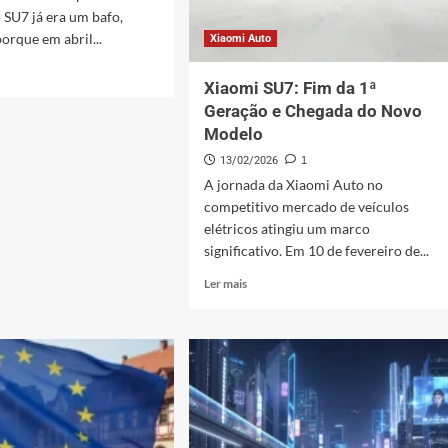
 SU7 já era um bafo,
orque em abril...
Xiaomi Auto
Xiaomi SU7: Fim da 1ª
Geração e Chegada do Novo
i
Modelo
13/02/2026
1
on
A jornada da Xiaomi Auto no
competitivo mercado de veículos
elétricos atingiu um marco
lho
significativo. Em 10 de fevereiro de...
Leia
Ler mais
mais
ar
sobre
Xiaomi
SU7:
Fim
da
1ª
Geração