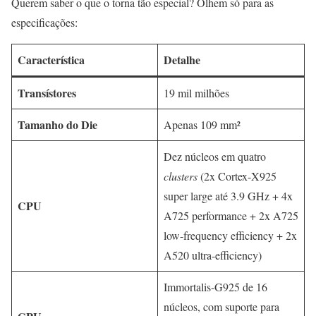
Querem saber o que o torna tão especial? Olhem só para as
especificações:
Característica
Detalhe
Transístores
19 mil milhões
Tamanho do Die
Apenas 109 mm²
Dez núcleos em quatro
clusters
(2x Cortex-X925
super large até 3.9 GHz + 4x
CPU
A725 performance + 2x A725
low-frequency efficiency + 2x
A520 ultra-efficiency)
Immortalis-G925 de 16
núcleos, com suporte para