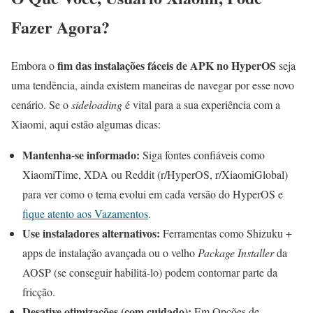
Fazer Agora?
fim das instalações fáceis de APK no HyperOS
Embora o
seja
uma tendência, ainda existem maneiras de navegar por esse novo
cenário. Se o
sideloading
é vital para a sua experiência com a
Xiaomi, aqui estão algumas dicas:
Mantenha-se informado:
Siga fontes confiáveis como
XiaomiTime, XDA ou Reddit (r/HyperOS, r/XiaomiGlobal)
para ver como o tema evolui em cada versão do HyperOS e
fique atento aos Vazamentos
.
Use instaladores alternativos:
Ferramentas como Shizuku +
apps de instalação avançada ou o velho
Package Installer
da
AOSP (se conseguir habilitá-lo) podem contornar parte da
fricção.
Desative otimizações (com cuidado):
Em Opções de