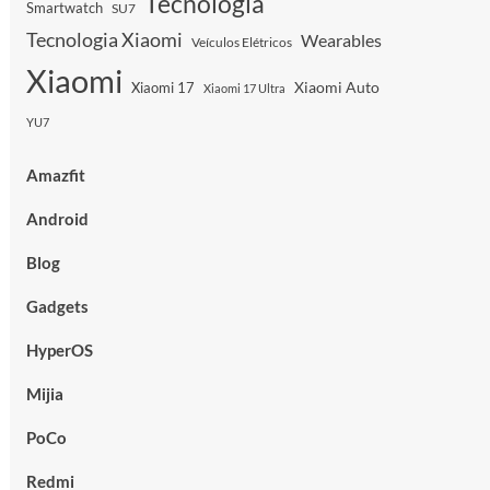
Tecnologia
Smartwatch
SU7
Tecnologia Xiaomi
Wearables
Veículos Elétricos
Xiaomi
Xiaomi Auto
Xiaomi 17
Xiaomi 17 Ultra
YU7
Amazfit
Android
Blog
Gadgets
HyperOS
Mijia
PoCo
Redmi