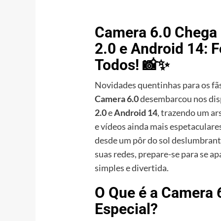
Camera 6.0 Chega
2.0 e Android 14: F
Todos! 📸✨
Novidades quentinhas para os fã
Camera 6.0
desembarcou nos dis
2.0
e
Android 14
, trazendo um ar
e vídeos ainda mais espetaculare
desde um pôr do sol deslumbrante
suas redes, prepare-se para se 
simples e divertida.
O Que é a Camera 6
Especial?