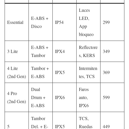
Luces
E-ABS +
LED,
Essential
IP54
299
Disco
App
bloqueo
E-ABS +
Reflectore
3 Lite
IPX4
349
Tambor
s, KERS
4 Lite
Tambor +
Intermiten
IPX5
369
(2nd Gen)
E-ABS
tes, TCS
Dual
Faros
4 Pro
Drum +
IPX6
auto,
599
(2nd Gen)
E-ABS
IPX6
Tambor
TCS,
5
Del. + E-
IPX5
Ruedas
449