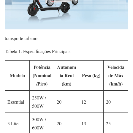
transporte urbano
Tabela 1: Especificações Principais
Potência
Autonom
Velocida
Modelo
(Nominal
ia Real
Peso (kg)
de Máx
/Pico)
(km)
(km/h)
250W /
Essential
20
12
20
500W
300W /
3 Lite
20
13
25
600W