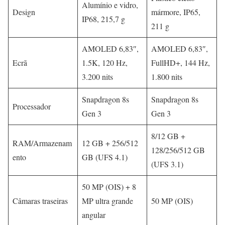
Alumínio e vidro,
Design
mármore, IP65,
IP68, 215,7 g
211 g
AMOLED 6,83″,
AMOLED 6,83″,
Ecrã
1.5K, 120 Hz,
FullHD+, 144 Hz,
3.200 nits
1.800 nits
Snapdragon 8s
Snapdragon 8s
Processador
Gen 3
Gen 3
8/12 GB +
RAM/Armazenam
12 GB + 256/512
128/256/512 GB
ento
GB (UFS 4.1)
(UFS 3.1)
50 MP (OIS) + 8
Câmaras traseiras
MP ultra grande
50 MP (OIS)
angular