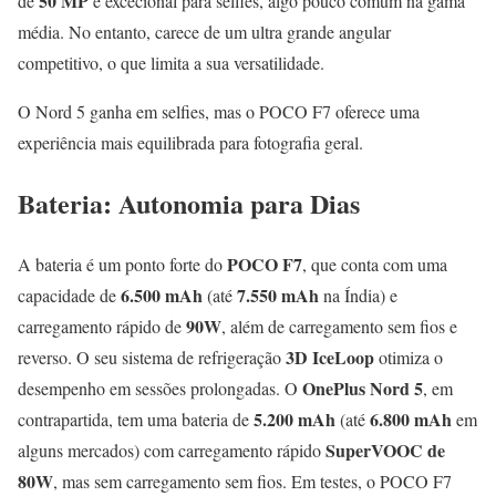
50 MP
de
é excecional para selfies, algo pouco comum na gama
média. No entanto, carece de um ultra grande angular
competitivo, o que limita a sua versatilidade.
O Nord 5 ganha em selfies, mas o POCO F7 oferece uma
experiência mais equilibrada para fotografia geral.
Bateria: Autonomia para Dias
POCO F7
A bateria é um ponto forte do
, que conta com uma
6.500 mAh
7.550 mAh
capacidade de
(até
na Índia) e
90W
carregamento rápido de
, além de carregamento sem fios e
3D IceLoop
reverso. O seu sistema de refrigeração
otimiza o
OnePlus Nord 5
desempenho em sessões prolongadas. O
, em
5.200 mAh
6.800 mAh
contrapartida, tem uma bateria de
(até
em
SuperVOOC de
alguns mercados) com carregamento rápido
80W
, mas sem carregamento sem fios. Em testes, o POCO F7