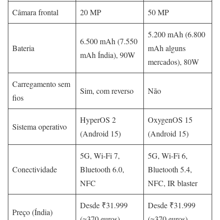
Câmara frontal
20 MP
50 MP
5.200 mAh (6.800
6.500 mAh (7.550
Bateria
mAh alguns
mAh Índia), 90W
mercados), 80W
Carregamento sem
Sim, com reverso
Não
fios
HyperOS 2
OxygenOS 15
Sistema operativo
(Android 15)
(Android 15)
5G, Wi-Fi 7,
5G, Wi-Fi 6,
Conectividade
Bluetooth 6.0,
Bluetooth 5.4,
NFC
NFC, IR blaster
Desde ₹31.999
Desde ₹31.999
Preço (Índia)
(≈370 euros)
(≈370 euros)