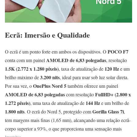
Ecrã: Imersão e Qualidade
POCO F7
O ecrã é um ponto forte em ambos os dispositivos. O
AMOLED de 6,83 polegadas
conta com um painel
, resolução
1.5K (2.772 x 1.280 píxeis)
120 Hz
, taxa de atualização de
e um
3.200 nits
brilho máximo de
, ideal para usar sob luz solar direta.
OnePlus Nord 5
Por sua vez, o
também oferece um painel
AMOLED de 6,83 polegadas
FullHD+ (2.800 x
com resolução
1.272 píxeis)
144 Hz
, uma taxa de atualização de
e um brilho de
1.800 nits
Gorilla Glass 7i
. O ecrã do Nord 5, protegido com
,
tem margens mais finas (1,65 mm), alcançando uma relação ecrã-
corpo superior a 93%, o que proporciona uma sensação mais