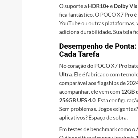
O suporte a
HDR10+
e
Dolby Vis
fica fantástico. O POCO X7 Pro é 
YouTube ou outras plataformas, va
adiciona durabilidade. Sua tela fi
Desempenho de Ponta: 
Cada Tarefa
No coração do POCO X7 Pro bate
Ultra
. Ele é fabricado com tecn
comparável aos flagships de 2024
acompanhar, ele vem com
12GB 
256GB UFS 4.0
. Esta configuraçã
Sem problemas. Jogos exigentes? 
aplicativos? Espaço de sobra.
Em testes de benchmark como o 
O dispositivo alcançou incríveis