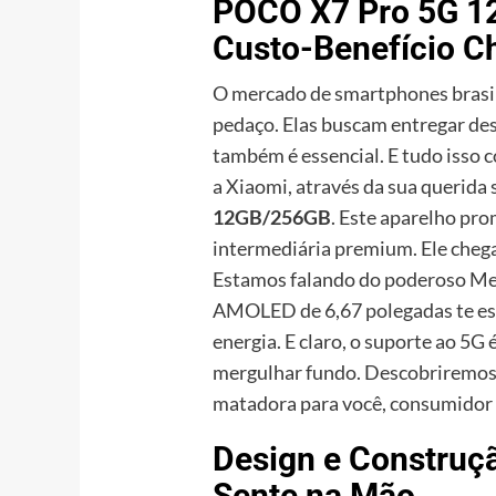
POCO X7 Pro 5G 1
Custo-Benefício Ch
O mercado de smartphones brasil
pedaço. Elas buscam entregar d
também é essencial. E tudo isso 
a Xiaomi, através da sua querid
12GB/256GB
. Este aparelho pr
intermediária premium. Ele chega
Estamos falando do poderoso Me
AMOLED de 6,67 polegadas te es
energia. E claro, o suporte ao 5G 
mergulhar fundo. Descobriremos
matadora para você, consumidor b
Design e Construç
Sente na Mão