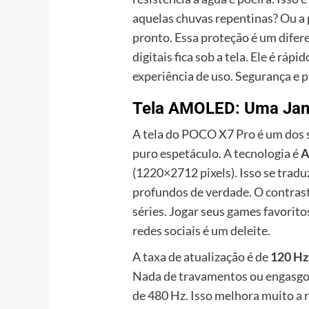
aquelas chuvas repentinas? Ou a
pronto. Essa proteção é um difer
digitais fica sob a tela. Ele é ráp
experiência de uso. Segurança e p
Tela AMOLED: Uma Jane
A tela do POCO X7 Pro é um dos s
puro espetáculo. A tecnologia é
(1220×2712 pixels). Isso se tradu
profundos de verdade. O contrast
séries. Jogar seus games favorito
redes sociais é um deleite.
A taxa de atualização é de
120 Hz
Nada de travamentos ou engasgos
de 480 Hz. Isso melhora muito a 