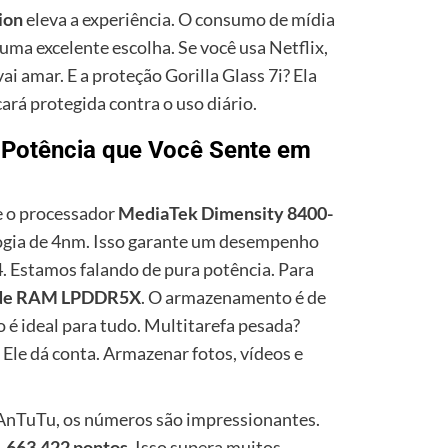
ion
eleva a experiência. O consumo de mídia
uma excelente escolha. Se você usa Netflix,
i amar. E a proteção Gorilla Glass 7i? Ela
cará protegida contra o uso diário.
Potência que Você Sente em
 o processador
MediaTek Dimensity 8400-
ologia de 4nm. Isso garante um desempenho
. Estamos falando de pura potência. Para
de RAM LPDDR5X
. O armazenamento é de
o é ideal para tudo. Multitarefa pesada?
Ele dá conta. Armazenar fotos, vídeos e
AnTuTu, os números são impressionantes.
1.663.422 pontos
. Isso supera muitos