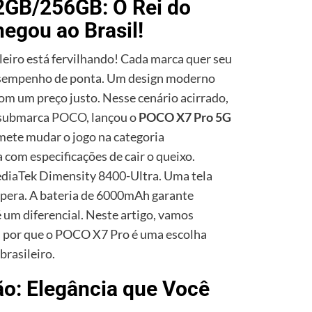
2GB/256GB: O Rei do
egou ao Brasil!
eiro está fervilhando! Cada marca quer seu
esempenho de ponta. Um design moderno
com um preço justo. Nesse cenário acirrado,
a submarca
POCO
, lançou o
POCO X7 Pro 5G
omete mudar o jogo na categoria
 com especificações de cair o queixo.
diaTek Dimensity 8400-Ultra. Uma tela
pera. A bateria de 6000mAh garante
é um diferencial. Neste artigo, vamos
 por que o POCO X7 Pro é uma escolha
rasileiro.
ão: Elegância que Você