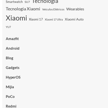
Tecnologia
Smartwatch
SU7
Tecnologia Xiaomi
Wearables
Veículos Elétricos
Xiaomi
Xiaomi Auto
Xiaomi 17
Xiaomi 17 Ultra
YU7
Amazfit
Android
Blog
Gadgets
HyperOS
Mijia
PoCo
Redmi