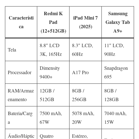
Redmi K
Samsung
Característi
iPad Mini 7
Pad
Galaxy Tab
ca
(2025)
(12+512GB)
A9+
8.8″ LCD
8.3″ LCD,
11″ LCD,
Tela
3K, 165Hz
60Hz
90Hz
Dimensity
Snapdragon
Processador
A17 Pro
9400+
695
RAM/Armaz
12GB /
8GB /
8GB /
enamento
512GB
256GB
128GB
Bateria/Carg
7500 mAh,
5078 mAh,
7040 mAh,
a
67W
20W
15W
Áudio/Háptic
Quatro
Estéreo,