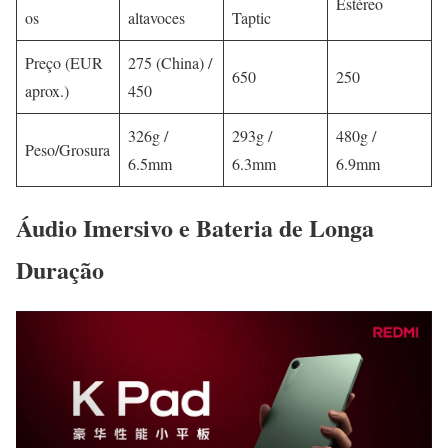
Estéreo
os
altavoces
Taptic
Preço (EUR
275 (China) /
650
250
aprox.)
450
326g /
293g /
480g /
Peso/Grosura
6.5mm
6.3mm
6.9mm
Áudio Imersivo e Bateria de Longa
Duração