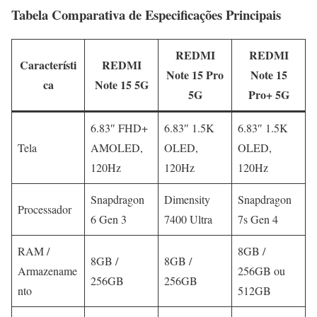
Tabela Comparativa de Especificações Principais
REDMI
REDMI
Característi
REDMI
Note 15 Pro
Note 15
ca
Note 15 5G
5G
Pro+ 5G
6.83″ FHD+
6.83″ 1.5K
6.83″ 1.5K
Tela
AMOLED,
OLED,
OLED,
120Hz
120Hz
120Hz
Snapdragon
Dimensity
Snapdragon
Processador
6 Gen 3
7400 Ultra
7s Gen 4
RAM /
8GB /
8GB /
8GB /
Armazename
256GB ou
256GB
256GB
nto
512GB