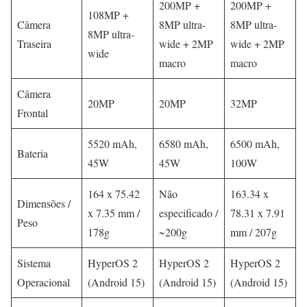
200MP +
200MP +
108MP +
Câmera
8MP ultra-
8MP ultra-
8MP ultra-
Traseira
wide + 2MP
wide + 2MP
wide
macro
macro
Câmera
20MP
20MP
32MP
Frontal
5520 mAh,
6580 mAh,
6500 mAh,
Bateria
45W
45W
100W
164 x 75.42
Não
163.34 x
Dimensões /
x 7.35 mm /
especificado /
78.31 x 7.91
Peso
178g
~200g
mm / 207g
Sistema
HyperOS 2
HyperOS 2
HyperOS 2
Operacional
(Android 15)
(Android 15)
(Android 15)