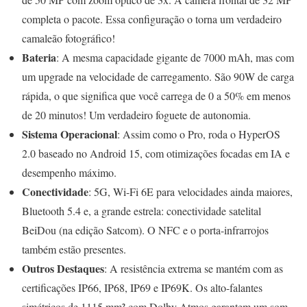
completa o pacote. Essa configuração o torna um verdadeiro
camaleão fotográfico!
Bateria
: A mesma capacidade gigante de 7000 mAh, mas com
um upgrade na velocidade de carregamento. São 90W de carga
rápida, o que significa que você carrega de 0 a 50% em menos
de 20 minutos! Um verdadeiro foguete de autonomia.
Sistema Operacional
: Assim como o Pro, roda o HyperOS
2.0 baseado no Android 15, com otimizações focadas em IA e
desempenho máximo.
Conectividade
: 5G, Wi-Fi 6E para velocidades ainda maiores,
Bluetooth 5.4 e, a grande estrela: conectividade satelital
BeiDou (na edição Satcom). O NFC e o porta-infrarrojos
também estão presentes.
Outros Destaques
: A resistência extrema se mantém com as
certificações IP66, IP68, IP69 e IP69K. Os alto-falantes
simétricos de 1115 mm² com Dolby Atmos garantem um som