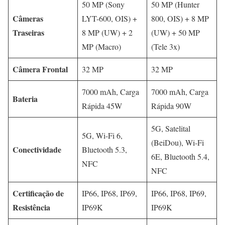
50 MP (Sony
50 MP (Hunter
Câmeras
LYT-600, OIS) +
800, OIS) + 8 MP
Traseiras
8 MP (UW) + 2
(UW) + 50 MP
MP (Macro)
(Tele 3x)
Câmera Frontal
32 MP
32 MP
7000 mAh, Carga
7000 mAh, Carga
Bateria
Rápida 45W
Rápida 90W
5G, Satelital
5G, Wi-Fi 6,
(BeiDou), Wi-Fi
Conectividade
Bluetooth 5.3,
6E, Bluetooth 5.4,
NFC
NFC
Certificação de
IP66, IP68, IP69,
IP66, IP68, IP69,
Resistência
IP69K
IP69K