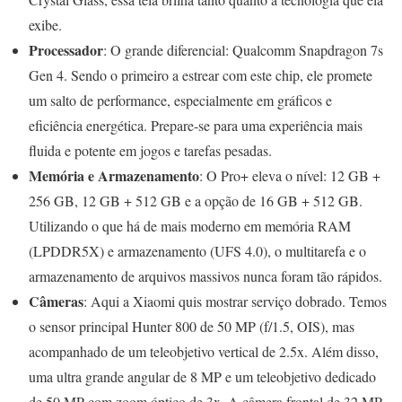
exibe.
Processador
: O grande diferencial: Qualcomm Snapdragon 7s
Gen 4. Sendo o primeiro a estrear com este chip, ele promete
um salto de performance, especialmente em gráficos e
eficiência energética. Prepare-se para uma experiência mais
fluida e potente em jogos e tarefas pesadas.
Memória e Armazenamento
: O Pro+ eleva o nível: 12 GB +
256 GB, 12 GB + 512 GB e a opção de 16 GB + 512 GB.
Utilizando o que há de mais moderno em memória RAM
(LPDDR5X) e armazenamento (UFS 4.0), o multitarefa e o
armazenamento de arquivos massivos nunca foram tão rápidos.
Câmeras
: Aqui a Xiaomi quis mostrar serviço dobrado. Temos
o sensor principal Hunter 800 de 50 MP (f/1.5, OIS), mas
acompanhado de um teleobjetivo vertical de 2.5x. Além disso,
uma ultra grande angular de 8 MP e um teleobjetivo dedicado
de 50 MP com zoom óptico de 3x. A câmera frontal de 32 MP