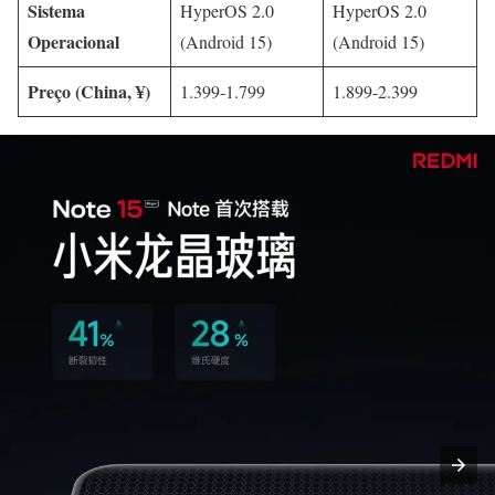
Sistema
HyperOS 2.0
HyperOS 2.0
Operacional
(Android 15)
(Android 15)
Preço (China, ¥)
1.399-1.799
1.899-2.399