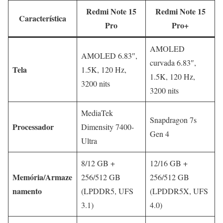
Redmi Note 15
Redmi Note 15
Característica
Pro
Pro+
AMOLED
AMOLED 6.83″,
curvada 6.83″,
Tela
1.5K, 120 Hz,
1.5K, 120 Hz,
3200 nits
3200 nits
MediaTek
Snapdragon 7s
Processador
Dimensity 7400-
Gen 4
Ultra
8/12 GB +
12/16 GB +
Memória/Armaze
256/512 GB
256/512 GB
namento
(LPDDR5, UFS
(LPDDR5X, UFS
3.1)
4.0)