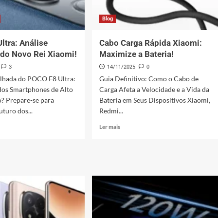
Blog
ltra: Análise
Cabo Carga Rápida Xiaomi:
do Novo Rei Xiaomi!
Maximize a Bateria!
3
14/11/2025
0
alhada do POCO F8 Ultra:
Guia Definitivo: Como o Cabo de
dos Smartphones de Alto
Carga Afeta a Velocidade e a Vida da
 Prepare-se para
Bateria em Seus Dispositivos Xiaomi,
uturo dos...
Redmi...
Leia
Ler mais
mais
sobre
Cabo
Carga
Rápida
e
Xiaomi:
eta
Maximize
a
Bateria!