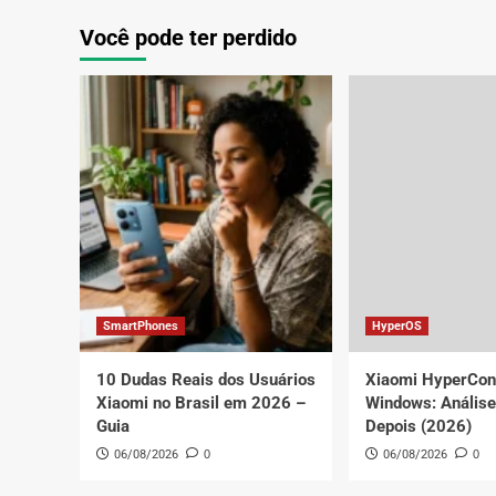
100W:
Note
Carregamento
15
Você pode ter perdido
Ultra
e
Rápido
15
para
Pro+:
o
Vazam
Seu
Revel
Smartphone
Carre
Rápid
SmartPhones
HyperOS
10 Dudas Reais dos Usuários
Xiaomi HyperCon
Xiaomi no Brasil em 2026 –
Windows: Anális
Guia
Depois (2026)
06/08/2026
0
06/08/2026
0