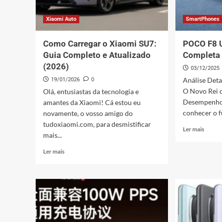
Xiaomi Auto
SmartPhones
Como Carregar o Xiaomi SU7:
POCO F8 U
Guia Completo e Atualizado
Completa 
(2026)
03/12/2025
Análise Det
19/01/2026
0
O Novo Rei 
Olá, entusiastas da tecnologia e
Desempenho?
amantes da Xiaomi! Cá estou eu
conhecer o f
novamente, o vosso amigo do
tudoxiaomi.com, para desmistificar
Leia
Ler mais
mais...
mais
sobre
Leia
Ler mais
POCO
mais
F8
sobre
Ultra:
Como
Anális
Carregar
Compl
o
do
Xiaomi
Novo
SU7:
Rei