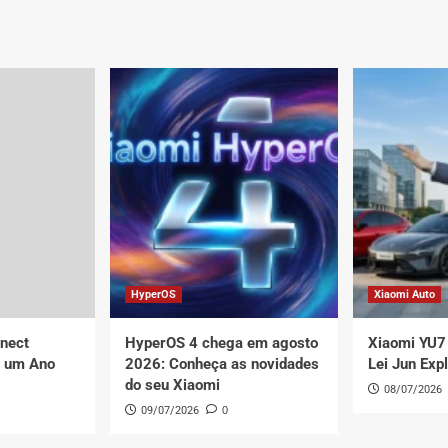
HyperCharge:
Carregamento
Rápido
Revolucionário
(200W+)
entos
am
gamento
o
HyperOS
Xiaomi Auto
nect
HyperOS 4 chega em agosto
Xiaomi YU7 
e um Ano
2026: Conheça as novidades
Lei Jun Exp
do seu Xiaomi
08/07/2026
09/07/2026
0