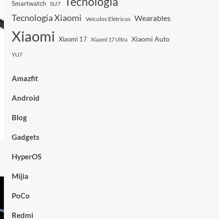
Tecnologia
Smartwatch
SU7
Tecnologia Xiaomi
Wearables
Veículos Elétricos
Xiaomi
Xiaomi Auto
Xiaomi 17
Xiaomi 17 Ultra
YU7
Amazfit
Android
Blog
Gadgets
HyperOS
Mijia
PoCo
Redmi