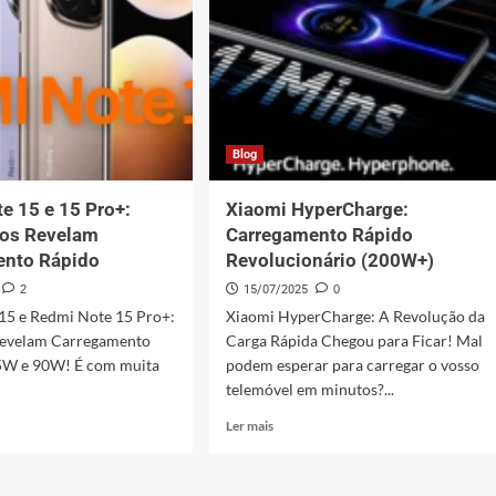
!
Blog
e 15 e 15 Pro+:
Xiaomi HyperCharge:
os Revelam
Carregamento Rápido
ento Rápido
Revolucionário (200W+)
2
15/07/2025
0
15 e Redmi Note 15 Pro+:
Xiaomi HyperCharge: A Revolução da
Revelam Carregamento
Carga Rápida Chegou para Ficar! Mal
5W e 90W! É com muita
podem esperar para carregar o vosso
telemóvel em minutos?...
Leia
Ler mais
mais
sobre
Xiaomi