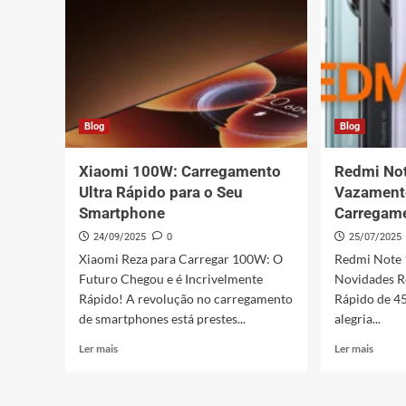
Guia
Xiaomi
Completo
e
Atualizado
(2026)
Blog
Blog
Xiaomi 100W: Carregamento
Redmi Not
Ultra Rápido para o Seu
Vazament
Smartphone
Carregam
24/09/2025
0
25/07/2025
Xiaomi Reza para Carregar 100W: O
Redmi Note 
Futuro Chegou e é Incrivelmente
Novidades 
Rápido! A revolução no carregamento
Rápido de 4
de smartphones está prestes...
alegria...
Leia
Leia
Ler mais
Ler mais
mais
mais
sobre
sobre
Xiaomi
Redmi