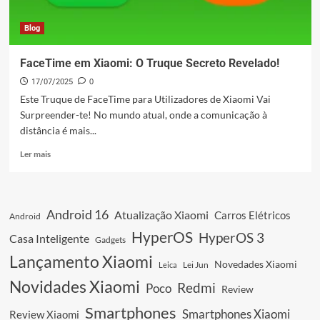
Blog
FaceTime em Xiaomi: O Truque Secreto Revelado!
17/07/2025
0
Este Truque de FaceTime para Utilizadores de Xiaomi Vai
Surpreender-te! No mundo atual, onde a comunicação à
distância é mais...
Leia
Ler mais
mais
sobre
FaceTime
em
Android 16
Atualização Xiaomi
Carros Elétricos
Android
Xiaomi:
O
HyperOS
HyperOS 3
Casa Inteligente
Gadgets
Truque
Lançamento Xiaomi
Secreto
Novedades Xiaomi
Leica
Lei Jun
Revelado!
Novidades Xiaomi
Redmi
Poco
Review
Smartphones
Smartphones Xiaomi
Review Xiaomi