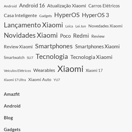
YU9:
Android 16
Atualização Xiaomi
Carros Elétricos
Android
O
SUV
HyperOS
HyperOS 3
Casa Inteligente
Gadgets
Híbrido
Lançamento Xiaomi
Gigante
Novedades Xiaomi
Leica
Lei Jun
Que
Novidades Xiaomi
Redmi
Poco
Vai
Review
Mudar
Smartphones
Smartphones Xiaomi
Review Xiaomi
Tudo!
Tecnologia
Tecnologia Xiaomi
Smartwatch
SU7
Xiaomi
Wearables
Xiaomi 17
Veículos Elétricos
Xiaomi Auto
Xiaomi 17 Ultra
YU7
Amazfit
Android
Blog
Gadgets