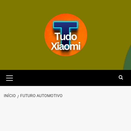
Avançar
para
o
conteúdo
Menu
principal
INÍCIO
FUTURO AUTOMOTIVO