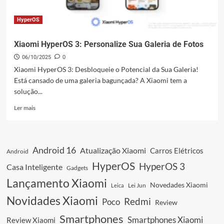
HyperOS
Xiaomi HyperOS 3: Personalize Sua Galeria de Fotos
06/10/2025
0
Xiaomi HyperOS 3: Desbloqueie o Potencial da Sua Galeria!
Está cansado de uma galeria bagunçada? A Xiaomi tem a
solução...
Leia
Ler mais
mais
sobre
Xiaomi
HyperOS
Android 16
Atualização Xiaomi
Carros Elétricos
Android
3:
Personalize
HyperOS
HyperOS 3
Casa Inteligente
Gadgets
Sua
Lançamento Xiaomi
Galeria
Novedades Xiaomi
Leica
Lei Jun
de
Novidades Xiaomi
Redmi
Poco
Fotos
Review
Smartphones
Smartphones Xiaomi
Review Xiaomi