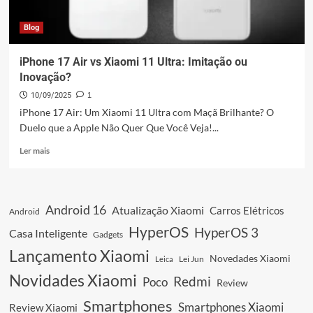
Blog
iPhone 17 Air vs Xiaomi 11 Ultra: Imitação ou
Inovação?
10/09/2025
1
iPhone 17 Air: Um Xiaomi 11 Ultra com Maçã Brilhante? O
Duelo que a Apple Não Quer Que Você Veja!...
Leia
Ler mais
mais
sobre
iPhone
17
Android 16
Atualização Xiaomi
Carros Elétricos
Android
Air
vs
HyperOS
HyperOS 3
Casa Inteligente
Gadgets
Xiaomi
Lançamento Xiaomi
11
Novedades Xiaomi
Leica
Lei Jun
Ultra:
Novidades Xiaomi
Redmi
Poco
Imitação
Review
ou
Smartphones
Smartphones Xiaomi
Review Xiaomi
Inovação?