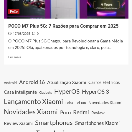
PoCo
POCO M7 Plus 5G: 7 Razões para Comprar em 2025
17/08/2025
0
O POCO M7 Plus 5G Chegou para Revolucionar a Gama Média
em 2025! Olá, apaixonados por tecnologia e, claro, pela...
Leia
Ler mais
mais
sobre
POCO
M7
Android 16
Atualização Xiaomi
Carros Elétricos
Android
Plus
5G:
HyperOS
HyperOS 3
Casa Inteligente
Gadgets
7
Lançamento Xiaomi
Razões
Novedades Xiaomi
Leica
Lei Jun
para
Novidades Xiaomi
Redmi
Poco
Comprar
Review
em
Smartphones
Smartphones Xiaomi
Review Xiaomi
2025