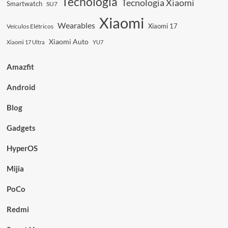
Tecnologia
Tecnologia Xiaomi
Smartwatch
SU7
Xiaomi
Wearables
Xiaomi 17
Veículos Elétricos
Xiaomi Auto
Xiaomi 17 Ultra
YU7
Amazfit
Android
Blog
Gadgets
HyperOS
Mijia
PoCo
Redmi