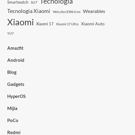
Tecnologia
Smartwatch
SU7
Tecnologia Xiaomi
Wearables
Veículos Elétricos
Xiaomi
Xiaomi Auto
Xiaomi 17
Xiaomi 17 Ultra
YU7
Amazfit
Android
Blog
Gadgets
HyperOS
Mijia
PoCo
Redmi