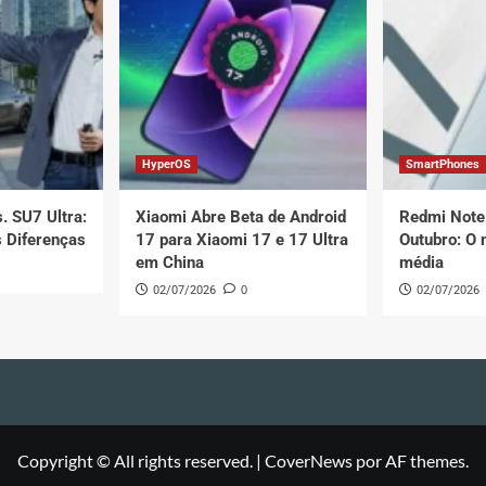
HyperOS
SmartPhones
. SU7 Ultra:
Xiaomi Abre Beta de Android
Redmi Note
s Diferenças
17 para Xiaomi 17 e 17 Ultra
Outubro: O 
em China
média
02/07/2026
0
02/07/2026
Copyright © All rights reserved.
|
CoverNews
por AF themes.