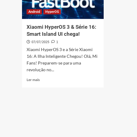
Android
HyperOS
Xiaomi HyperOS 3 & Série 16:
Smart Island UI chega!
07/07/2025
1
Xiaomi HyperOS 3 e a Série Xiaomi
16: A Ilha Inteligente Chegou! Olá, Mi
Fans! Preparem-se para uma
revolução no...
Leia
Ler mais
mais
sobre
Xiaomi
HyperOS
3
&
Série
16:
Smart
Island