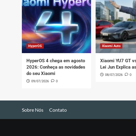
HyperOS
Xiaomi Auto
HyperOS 4 chega em agosto
Xiaomi YU7 GT vs
2026: Conheça as novidades
Lei Jun Explica a
do seu Xiaomi
08/07/2026
0
09/07/2026
0
Sobre Nós
Contato