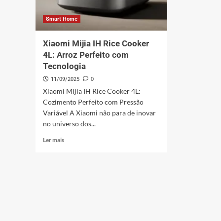
Smart Home
Xiaomi Mijia IH Rice Cooker
4L: Arroz Perfeito com
Tecnologia
11/09/2025
0
Xiaomi Mijia IH Rice Cooker 4L:
Cozimento Perfeito com Pressão
Variável A Xiaomi não para de inovar
no universo dos...
Leia
Ler mais
mais
sobre
Xiaomi
Mijia
IH
Rice
Cooker
4L: