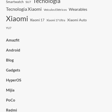
Tecnologia
Smartwatch
SU7
Tecnologia Xiaomi
Wearables
Veículos Elétricos
Xiaomi
Xiaomi Auto
Xiaomi 17
Xiaomi 17 Ultra
YU7
Amazfit
Android
Blog
Gadgets
HyperOS
Mijia
PoCo
Redmi