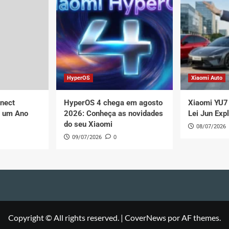
HyperOS
Xiaomi Auto
nect
HyperOS 4 chega em agosto
Xiaomi YU7 
e um Ano
2026: Conheça as novidades
Lei Jun Exp
do seu Xiaomi
08/07/2026
09/07/2026
0
Copyright © All rights reserved.
|
CoverNews
por AF themes.