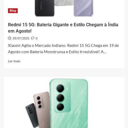
Blog
Redmi 15 5G: Bateria Gigante e Estilo Chegam à Índia
em Agosto!
29/07/2025
0
Xiaomi Agita o Mercado Indiano: Redmi 15 5G Chega em 19 de
Agosto com Bateria Monstruosa e Estilo Irresistível! A...
Leia
Ler mais
mais
sobre
Redmi
15
5G:
Bateria
Gigante
e
Estilo
Chegam
à
Índia