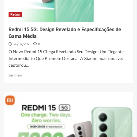
em
Agosto!
Redmi
Redmi 15 5G: Design Revelado e Especificações de
Gama Média
26/07/2025
0
O Novo Redmi 15 Chega Revelando Seu Design: Um Elegante
Intermediário Que Promete Destacar A Xiaomi mais uma vez
capturou...
Leia
Ler mais
mais
sobre
Redmi
15
5G:
Design
Revelado
e
Especificações
de