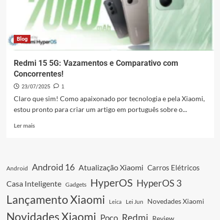
Gama
Média
Blog
Redmi 15 5G: Vazamentos e Comparativo com
Concorrentes!
23/07/2025
1
Claro que sim! Como apaixonado por tecnologia e pela Xiaomi,
estou pronto para criar um artigo em português sobre o...
Leia
Ler mais
mais
sobre
Redmi
15
Android 16
Atualização Xiaomi
Carros Elétricos
Android
5G:
Vazamentos
HyperOS
HyperOS 3
Casa Inteligente
Gadgets
e
Lançamento Xiaomi
Comparativo
Novedades Xiaomi
Leica
Lei Jun
com
Novidades Xiaomi
Redmi
Poco
Concorrentes!
Review