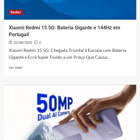
Redmi
Xiaomi Redmi 15 5G: Bateria Gigante e 144Hz em
Portugal!
02/08/2025
0
Xiaomi Redmi 15 5G: Chegada Triunfal à Europa com Bateria
Gigante e Ecrã Super Fluído a um Preço Que Causa...
Leia
Ler mais
mais
sobre
Xiaomi
Redmi
15
5G:
Bateria
Gigante
e
144Hz
em
Portugal!