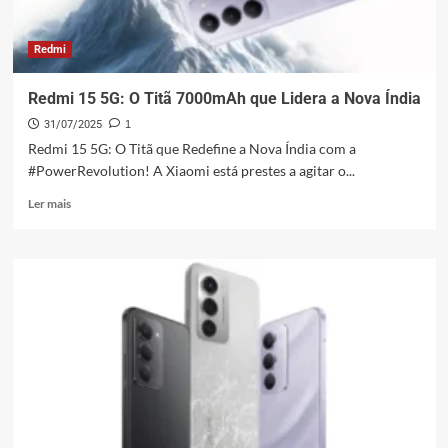
Redmi
Redmi 15 5G: O Titã 7000mAh que Lidera a Nova Índia
31/07/2025
1
Redmi 15 5G: O Titã que Redefine a Nova Índia com a
#PowerRevolution! A Xiaomi está prestes a agitar o...
Leia
Ler mais
mais
sobre
Redmi
15
5G:
O
Titã
7000mAh
que
Lidera
a
Nova
Índia