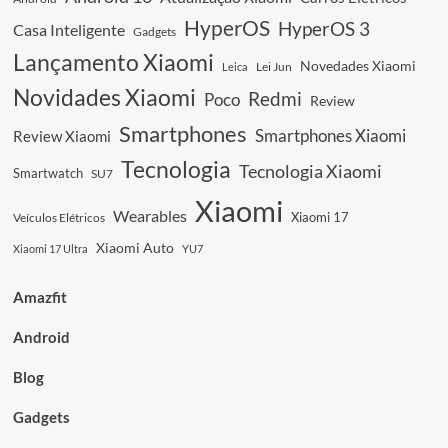
4G:
Ecrã
HyperOS
HyperOS 3
Casa Inteligente
Gadgets
Gigante,
Lançamento Xiaomi
Bateria
Novedades Xiaomi
Leica
Lei Jun
Imbatível
Novidades Xiaomi
Redmi
Poco
a
Review
Preço
Smartphones
Smartphones Xiaomi
Review Xiaomi
Baixo
Tecnologia
Tecnologia Xiaomi
Smartwatch
SU7
Xiaomi
Wearables
Xiaomi 17
Veículos Elétricos
Xiaomi Auto
Xiaomi 17 Ultra
YU7
Amazfit
Android
Blog
Gadgets