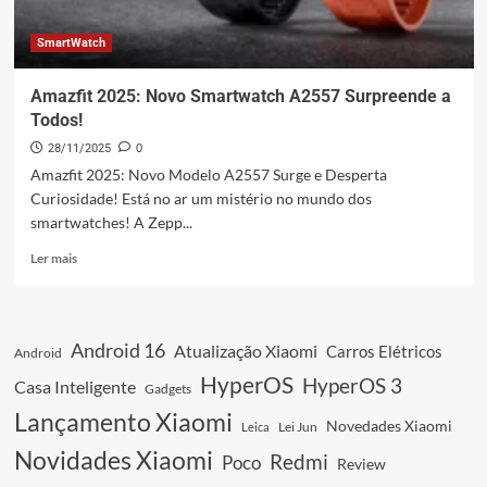
SmartWatch
Amazfit 2025: Novo Smartwatch A2557 Surpreende a
Todos!
28/11/2025
0
Amazfit 2025: Novo Modelo A2557 Surge e Desperta
Curiosidade! Está no ar um mistério no mundo dos
smartwatches! A Zepp...
Leia
Ler mais
mais
sobre
Amazfit
2025:
Android 16
Atualização Xiaomi
Carros Elétricos
Android
Novo
Smartwatch
HyperOS
HyperOS 3
Casa Inteligente
Gadgets
A2557
Lançamento Xiaomi
Surpreende
Novedades Xiaomi
Leica
Lei Jun
a
Novidades Xiaomi
Redmi
Poco
Todos!
Review