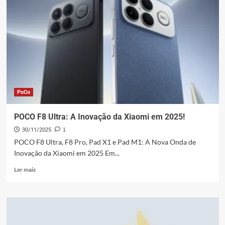
PoCo
POCO F8 Ultra: A Inovação da Xiaomi em 2025!
30/11/2025
1
POCO F8 Ultra, F8 Pro, Pad X1 e Pad M1: A Nova Onda de
Inovação da Xiaomi em 2025 Em...
Leia
Ler mais
mais
sobre
POCO
F8
Ultra: