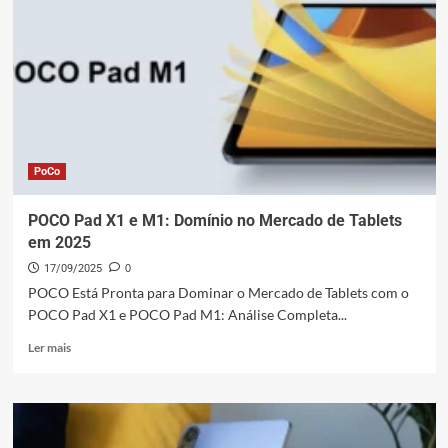
A
Inovação
da
Xiaomi
em
2025!
PoCo
POCO Pad X1 e M1: Domínio no Mercado de Tablets
em 2025
17/09/2025
0
POCO Está Pronta para Dominar o Mercado de Tablets com o
POCO Pad X1 e POCO Pad M1: Análise Completa...
Leia
Ler mais
mais
sobre
POCO
Pad
X1