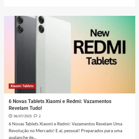
mais
sobre
Xiaomi
Pad
8
PXiaomi
Pad
8
Pro:
Surpresa!
Nada
de
Tela
OLED
no
Xiaomi Tablets
Novo
Flagship
6 Novas Tablets Xiaomi e Redmi: Vazamentos
da
Revelam Tudo!
Xiaomiro:
Tela
06/07/2025
2
IPS
6 Novas Tablets Xiaomi e Redmi: Vazamentos Revelam Uma
LCD
Revolução no Mercado! E aí, pessoal! Preparados para uma
em
avalanche de...