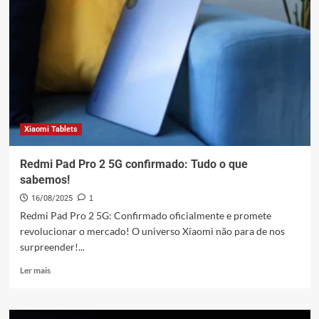
e
M1:
Domínio
no
Mercado
de
Tablets
em
2025
Xiaomi Tablets
Redmi Pad Pro 2 5G confirmado: Tudo o que
sabemos!
16/08/2025
1
Redmi Pad Pro 2 5G: Confirmado oficialmente e promete
revolucionar o mercado! O universo Xiaomi não para de nos
surpreender!...
Leia
Ler mais
mais
sobre
Redmi