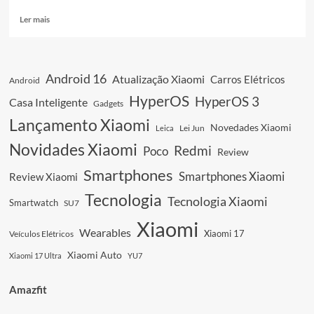
vez
de
Leia
Ler mais
OLED!
mais
sobre
6
Novas
Android 16
Atualização Xiaomi
Carros Elétricos
Android
Tablets
Xiaomi
HyperOS
HyperOS 3
Casa Inteligente
Gadgets
e
Lançamento Xiaomi
Redmi:
Novedades Xiaomi
Leica
Lei Jun
Vazamentos
Novidades Xiaomi
Redmi
Poco
Revelam
Review
Tudo!
Smartphones
Smartphones Xiaomi
Review Xiaomi
Tecnologia
Tecnologia Xiaomi
Smartwatch
SU7
Xiaomi
Wearables
Xiaomi 17
Veículos Elétricos
Xiaomi Auto
Xiaomi 17 Ultra
YU7
Amazfit