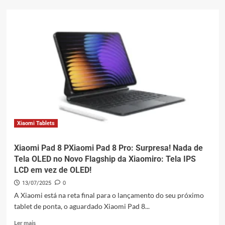
Xiaomi
Pad
8
e
Pad
8
Pro:
Chegada
iminente
com
Snapdragon
poderoso!
Xiaomi Tablets
Xiaomi Pad 8 PXiaomi Pad 8 Pro: Surpresa! Nada de
Tela OLED no Novo Flagship da Xiaomiro: Tela IPS
LCD em vez de OLED!
13/07/2025
0
A Xiaomi está na reta final para o lançamento do seu próximo
tablet de ponta, o aguardado Xiaomi Pad 8...
Leia
Ler mais