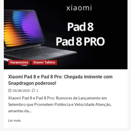
Pad
Pro
2
5G
confirmado:
Tudo
o
que
sabemos!
Vazamentos
Xiaomi Tablets
Xiaomi Pad 8 e Pad 8 Pro: Chegada iminente com
Snapdragon poderoso!
05/08/2025
1
Xiaomi Pad 8 e Pad 8 Pro: Rumores de Lançamento em
Setembro que Prometem Potência e Velocidade Atenção,
amantes da...
Leia
Ler mais
mais
sobre