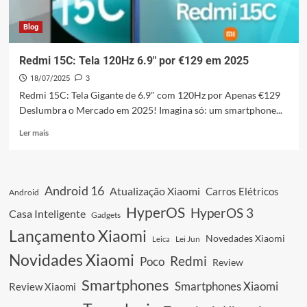
Blog
Redmi 15C: Tela 120Hz 6.9″ por €129 em 2025
18/07/2025
3
Redmi 15C: Tela Gigante de 6.9" com 120Hz por Apenas €129
Deslumbra o Mercado em 2025! Imagina só: um smartphone...
Leia
Ler mais
mais
sobre
Redmi
15C:
Android 16
Atualização Xiaomi
Carros Elétricos
Android
Tela
120Hz
HyperOS
HyperOS 3
Casa Inteligente
Gadgets
6.9″
Lançamento Xiaomi
por
Novedades Xiaomi
Leica
Lei Jun
€129
Novidades Xiaomi
Redmi
Poco
em
Review
2025
Smartphones
Smartphones Xiaomi
Review Xiaomi