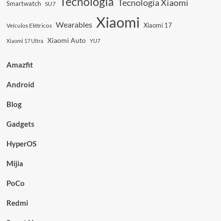
Tecnologia
Tecnologia Xiaomi
Smartwatch
SU7
Xiaomi
Wearables
Xiaomi 17
Veículos Elétricos
Xiaomi Auto
Xiaomi 17 Ultra
YU7
Amazfit
Android
Blog
Gadgets
HyperOS
Mijia
PoCo
Redmi