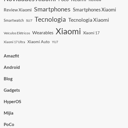
2027,
Smartphones
Smartphones Xiaomi
Review Xiaomi
O
Futuro
Tecnologia
Tecnologia Xiaomi
Smartwatch
SU7
é
Agora!
Xiaomi
Wearables
Xiaomi 17
Veículos Elétricos
Xiaomi Auto
Xiaomi 17 Ultra
YU7
Amazfit
Android
Blog
Gadgets
HyperOS
Mijia
PoCo