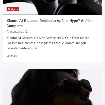
Gadgets
Xiaomi AI Glasses: Desilusão Após o Hype? Análise
Completa
07/09/2025
1
Xiaomi AI Glasses: O Hype Desfez-se? O Que Estas Smart
Glasses Realmente Conseguem Fazer? A Xiaomi lançou
recentemente as suas...
Leia
Ler mais
mais
sobre
Xiaomi
AI
Glasses:
Desilusão
Após
o
Hype?
Análise
Completa