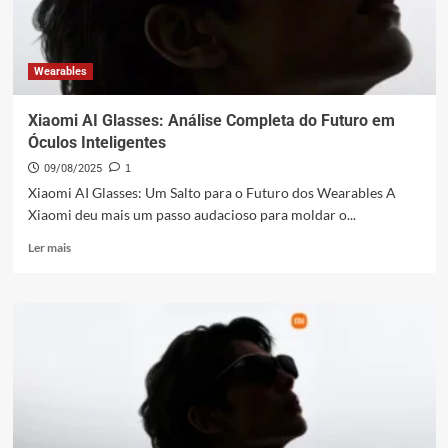
Wearables
Xiaomi AI Glasses: Análise Completa do Futuro em
Óculos Inteligentes
09/08/2025
1
Xiaomi AI Glasses: Um Salto para o Futuro dos Wearables A
Xiaomi deu mais um passo audacioso para moldar o...
Leia
Ler mais
mais
sobre
Xiaomi
AI
Glasses:
Análise
Completa
do
Futuro
em