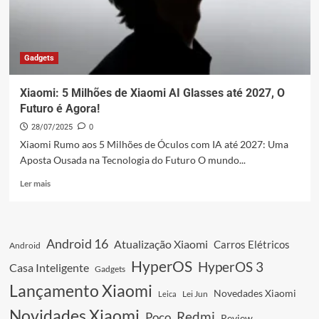
Óculos
Inteligentes
Gadgets
Xiaomi: 5 Milhões de Xiaomi AI Glasses até 2027, O
Futuro é Agora!
28/07/2025
0
Xiaomi Rumo aos 5 Milhões de Óculos com IA até 2027: Uma
Aposta Ousada na Tecnologia do Futuro O mundo...
Leia
Ler mais
mais
sobre
Xiaomi:
5
Android 16
Atualização Xiaomi
Carros Elétricos
Android
Milhões
de
HyperOS
HyperOS 3
Casa Inteligente
Gadgets
Xiaomi
Lançamento Xiaomi
AI
Novedades Xiaomi
Leica
Lei Jun
Glasses
Novidades Xiaomi
Redmi
Poco
até
Review