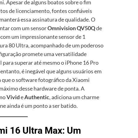
mi. Apesar de alguns boatos sobre o fim
tos de licenciamento, fontes confiáveis
manterá essa assinatura de qualidade. O
ontar com um sensor
Omnivision QV50Q
de
 com um impressionante sensor de 1
Pura 80 Ultra, acompanhado de um poderoso
nfiguração promete uma versatilidade
ial para superar até mesmo o iPhone 16 Pro
entanto, é inegável que alguns usuários em
 que o software fotográfico da Xiaomi
o máximo desse hardware de ponta. A
omo
Vivid
e
Authentic
, adiciona um charme
ne ainda é um ponto a ser batido.
mi 16 Ultra Max: Um