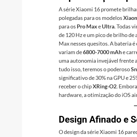
A série Xiaomi 16 promete brilha
polegadas para os modelos
Xiaom
para os
Pro Max
e
Ultra
. Todas v
de 120 Hz e um pico de brilho de 
Max nesses quesitos. A bateria é
variam de
6800-7000 mAh
e car
uma autonomia invejável frente 
tudo isso, teremos o poderoso
Sn
significativo de 30% na GPU e 25%
receber o chip
XRing-O2
. Embora
hardware, a otimização do iOS ain
Design Afinado e 
O design da série Xiaomi 16 pare