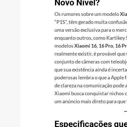
Novo Nível?
Os rumores sobre um modelo
Xi
“P1S”, têm gerado muita confusão
uma versão exclusiva para o mer
enquanto outros, como Kartikey Si
modelos
Xiaomi 16
,
16 Pro
,
16 P
realmente existir, é provável que
conjunto de câmeras com teleobje
que sua existência ainda é incerta
poderosas lembra o que a Apple f
de clareza na comunicação pode 
Xiaomi busca conquistar nichos c
um anúncio mais direto para que
Especificações qu