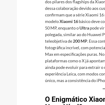
dos pilares dos flagships da Xiao
dessa colaboração devido aos cus
confirmam que a série Xiaomi 16 
modelo
Xiaomi 16
básico deve c
50 MP, enquanto o
Ultra
pode vir
polegada, similar ao do Huawei 
teleobjetiva de
200 MP
. Essa co
fotográfica incrível, com potenc
Max em especificações puras. No 
plataformas como o X já apontam
ainda pode evoluir para extrair 
experiência Leica, com modos c
único, mas a consistência do iPho
O Enigmático Xiao