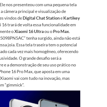
Ele nos presenteou com uma pequena tela
m a câmera principal e visualização de
res vindos de
Digital Chat Station
e
Kartikey
 16 trará de volta essa funcionalidade em
lmente o
Xiaomi 16 Ultra
ou o
Pro Max
.
5098PN5AC” tenha surgido, ainda não está
ssa joia. Essa tela traseira tem o potencial
cado cada vez mais homogêneo, oferecendo
usividade. O grande desafio será a
re e a demonstração de seu uso prático no
iPhone 16 Pro Max, que aposta em uma
Xiaomi vai com tudo na inovação, mas
um “gimmick”.