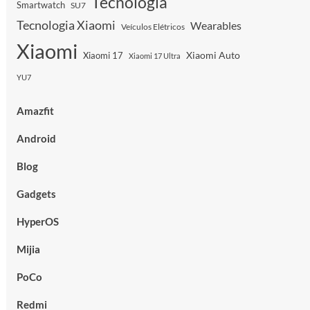
Tecnologia
Smartwatch
SU7
Tecnologia Xiaomi
Wearables
Veículos Elétricos
Xiaomi
Xiaomi Auto
Xiaomi 17
Xiaomi 17 Ultra
YU7
Amazfit
Android
Blog
Gadgets
HyperOS
Mijia
PoCo
Redmi