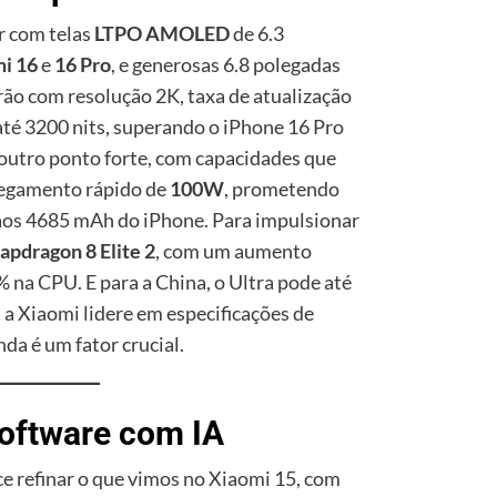
r com telas
LTPO AMOLED
de 6.3
i 16
e
16 Pro
, e generosas 6.8 polegadas
irão com resolução 2K, taxa de atualização
até 3200 nits, superando o iPhone 16 Pro
 outro ponto forte, com capacidades que
regamento rápido de
100W
, prometendo
aos 4685 mAh do iPhone. Para impulsionar
apdragon 8 Elite 2
, com um aumento
 na CPU. E para a China, o Ultra pode até
 a Xiaomi lidere em especificações de
da é um fator crucial.
Software com IA
ce refinar o que vimos no Xiaomi 15, com