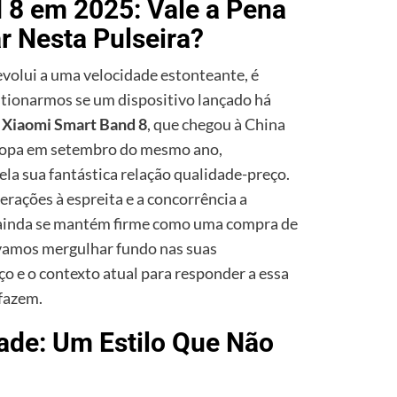
 8 em 2025: Vale a Pena
r Nesta Pulseira?
evolui a uma velocidade estonteante, é
stionarmos se um dispositivo lançado há
A
Xiaomi Smart Band 8
, que chegou à China
uropa em setembro do mesmo ano,
ela sua fantástica relação qualidade-preço.
rações à espreita e a concorrência a
8 ainda se mantém firme como uma compra de
vamos mergulhar fundo nas suas
ço e o contexto atual para responder a essa
 fazem.
dade: Um Estilo Que Não