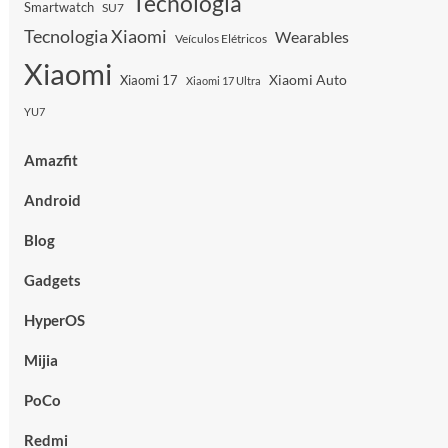
Tecnologia
Smartwatch
SU7
Tecnologia Xiaomi
Wearables
Veículos Elétricos
Xiaomi
Xiaomi Auto
Xiaomi 17
Xiaomi 17 Ultra
YU7
Amazfit
Android
Blog
Gadgets
HyperOS
Mijia
PoCo
Redmi