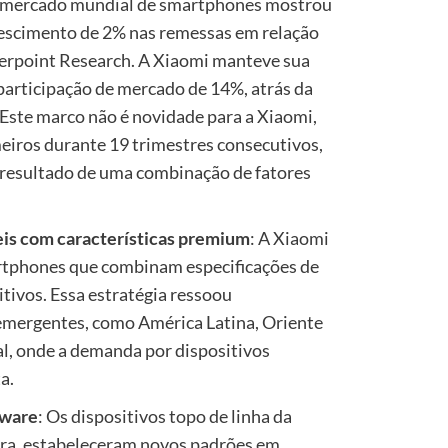
o mercado mundial de smartphones mostrou
rescimento de 2% nas remessas em relação
terpoint Research. A Xiaomi manteve sua
participação de mercado de 14%, atrás da
Este marco não é novidade para a Xiaomi,
eiros durante 19 trimestres consecutivos,
 resultado de uma combinação de fatores
eis com características premium
: A Xiaomi
artphones que combinam especificações de
tivos. Essa estratégia ressoou
mergentes, como América Latina, Oriente
al, onde a demanda por dispositivos
a.
tware
: Os dispositivos topo de linha da
tra, estabeleceram novos padrões em