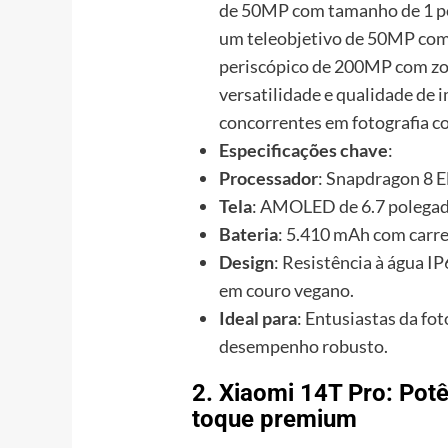
de 50MP com tamanho de 1 po
um teleobjetivo de 50MP com 
periscópico de 200MP com zoo
versatilidade e qualidade de
concorrentes em fotografia 
Especificações chave
:
Processador
: Snapdragon 8 El
Tela
: AMOLED de 6.7 polega
Bateria
: 5.410 mAh com carr
Design
: Resistência à água 
em couro vegano.
Ideal para
: Entusiastas da fo
desempenho robusto.
2. Xiaomi 14T Pro: Po
toque premium