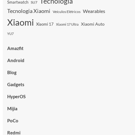
Tecnologia
Smartwatch
SU7
Tecnologia Xiaomi
Wearables
Veículos Elétricos
Xiaomi
Xiaomi Auto
Xiaomi 17
Xiaomi 17 Ultra
YU7
Amazfit
Android
Blog
Gadgets
HyperOS
Mijia
PoCo
Redmi