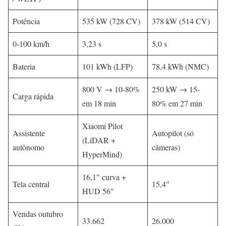
Potência
535 kW (728 CV)
378 kW (514 CV)
0-100 km/h
3,23 s
5,0 s
Bateria
101 kWh (LFP)
78,4 kWh (NMC)
800 V → 10-80%
250 kW → 15-
Carga rápida
em 18 min
80% em 27 min
Xiaomi Pilot
Assistente
Autopilot (só
(LiDAR +
autônomo
câmeras)
HyperMind)
16,1″ curva +
Tela central
15,4″
HUD 56″
Vendas outubro
33.662
26.000