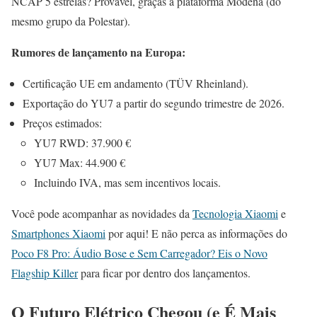
NCAP 5 estrelas? Provável, graças à plataforma Modena (do
mesmo grupo da Polestar).
Rumores de lançamento na Europa:
Certificação UE em andamento (TÜV Rheinland).
Exportação do YU7 a partir do segundo trimestre de 2026.
Preços estimados:
YU7 RWD: 37.900 €
YU7 Max: 44.900 €
Incluindo IVA, mas sem incentivos locais.
Você pode acompanhar as novidades da
Tecnologia Xiaomi
e
Smartphones Xiaomi
por aqui! E não perca as informações do
Poco F8 Pro: Áudio Bose e Sem Carregador? Eis o Novo
Flagship Killer
para ficar por dentro dos lançamentos.
O Futuro Elétrico Chegou (e É Mais