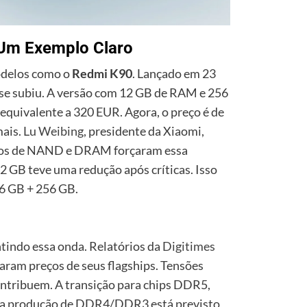
Um Exemplo Claro
modelos como o
Redmi K90
. Lançado em 23
ase subiu. A versão com 12 GB de RAM e 256
quivalente a 320 EUR. Agora, o preço é de
mais.
Lu Weibing
, presidente da Xiaomi,
ados de NAND e DRAM forçaram essa
2 GB teve uma redução após críticas. Isso
16 GB + 256 GB.
indo essa onda. Relatórios da
Digitimes
ram preços de seus flagships. Tensões
contribuem. A transição para chips DDR5,
 da produção de DDR4/DDR3 está previsto