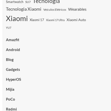
Tecnologia
Smartwatch
SU7
Tecnologia Xiaomi
Wearables
Veículos Elétricos
Xiaomi
Xiaomi Auto
Xiaomi 17
Xiaomi 17 Ultra
YU7
Amazfit
Android
Blog
Gadgets
HyperOS
Mijia
PoCo
Redmi