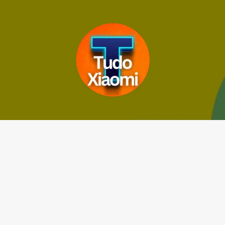
Avançar
para
o
conteúdo