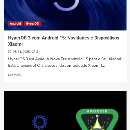
com
Potência
Extrema
e
6
Android
HyperOS
Anos
de
HyperOS 3 com Android 15: Novidades e Dispositivos
Suporte
Xiaomi
08/11/2025
3
HyperOS 3 em Ação: A Nova Era Android 15 para o Seu Xiaomi
Está Chegando! Olá, pessoal da comunidade Xiaomi!...
Leia
Ler mais
mais
sobre
HyperOS
3
com
Android
15:
Novidades
e
Dispositivos