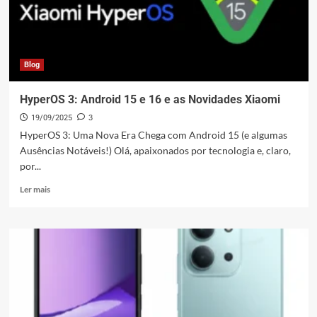
Xiaomi
Blog
HyperOS 3: Android 15 e 16 e as Novidades Xiaomi
19/09/2025
3
HyperOS 3: Uma Nova Era Chega com Android 15 (e algumas
Ausências Notáveis!) Olá, apaixonados por tecnologia e, claro,
por...
Leia
Ler mais
mais
sobre
HyperOS
3:
Android
15
e
16
e