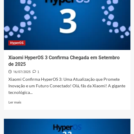
a
pena
comprar
este
Xiaomi?
HyperOS
Xiaomi HyperOS 3 Confirma Chegada em Setembro
de 2025
16/07/2025
1
Xiaomi Confirma HyperOS 3: Uma Atualização que Promete
Inovação e um Futuro Conectado! Olá, fãs da Xiaomi! A gigante
tecnológica...
Leia
Ler mais
mais
sobre
Xiaomi
HyperOS
3