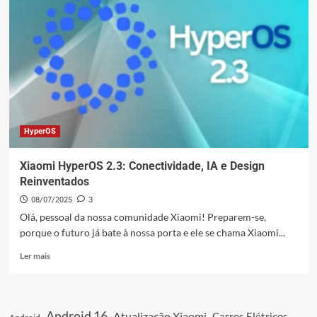
Atualiza
Mais
de
30
Modelos
em
Dias!
HyperOS
Xiaomi HyperOS 2.3: Conectividade, IA e Design
Reinventados
08/07/2025
3
Olá, pessoal da nossa comunidade Xiaomi! Preparem-se,
porque o futuro já bate à nossa porta e ele se chama Xiaomi...
Leia
Ler mais
mais
sobre
Xiaomi
HyperOS
Android 16
Atualização Xiaomi
Carros Elétricos