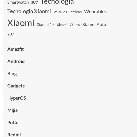
Tecnologia
Smartwatch
SU7
Tecnologia Xiaomi
Wearables
Veículos Elétricos
Xiaomi
Xiaomi Auto
Xiaomi 17
Xiaomi 17 Ultra
YU7
Amazfit
Android
Blog
Gadgets
HyperOS
Mijia
PoCo
Redmi