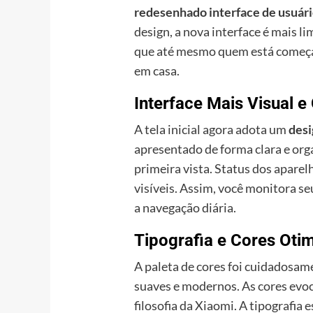
redesenhado interface de usuári
design, a nova interface é mais li
que até mesmo quem está começan
em casa.
Interface Mais Visual e
A tela inicial agora adota um
desi
apresentado de forma clara e org
primeira vista. Status dos aparel
visíveis. Assim, você monitora se
a navegação diária.
Tipografia e Cores Oti
A paleta de cores foi cuidadosame
suaves e modernos. As cores evo
filosofia da Xiaomi. A tipografia 